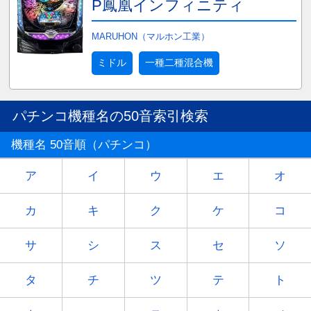
P鳳凰インフィニティ
MARUHON（マルホン工業）
ミドル
一種二種混合機
パチンコ機種名の50音索引検索
機種名 50音順（パチンコ）
ア
イ
ウ
エ
オ
カ
キ
ク
ケ
コ
サ
シ
ス
セ
ソ
タ
チ
ツ
テ
ト