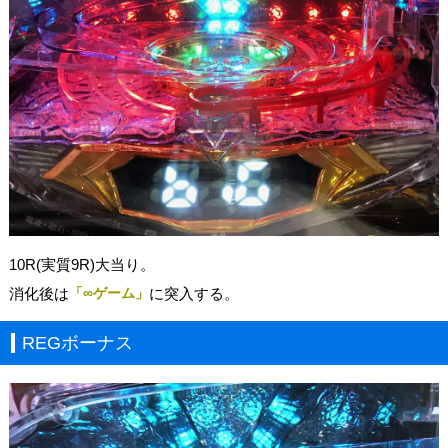
10R(実質9R)大当り。
消化後は
「∞ゲーム」
に突入する。
REGボーナス