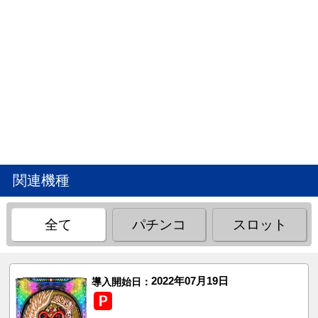
関連機種
全て
パチンコ
スロット
2022年07月19日
導入開始日：