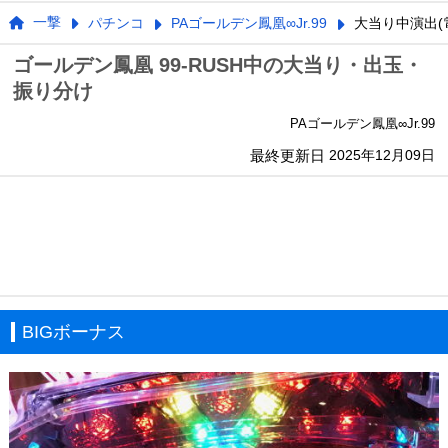
一撃
パチンコ
PAゴールデン鳳凰∞Jr.99
大当り中演出(
ゴールデン鳳凰 99-RUSH中の大当り・出玉・
振り分け
PAゴールデン鳳凰∞Jr.99
最終更新日
2025年12月09日
BIGボーナス