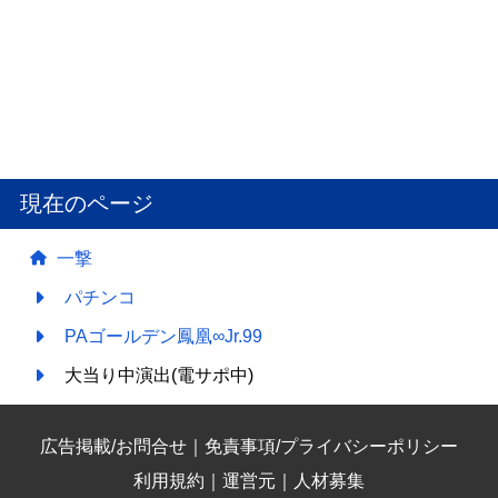
現在のページ
一撃
パチンコ
PAゴールデン鳳凰∞Jr.99
大当り中演出(電サポ中)
広告掲載/お問合せ
｜
免責事項/プライバシーポリシー
利用規約
｜
運営元
｜
人材募集