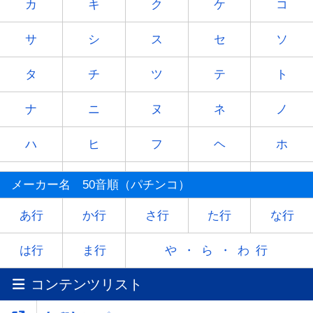
カ
キ
ク
ケ
コ
サ
シ
ス
セ
ソ
タ
チ
ツ
テ
ト
ナ
ニ
ヌ
ネ
ノ
ハ
ヒ
フ
ヘ
ホ
マ
ミ
ム
メ
モ
メーカー名 50音順（パチンコ）
ヤ
-
ユ
-
ヨ
あ行
か行
さ行
た行
な行
ラ
リ
ル
レ
ロ
は行
ま行
や・ら・わ行
コンテンツリスト
ワ
-
-
-
-