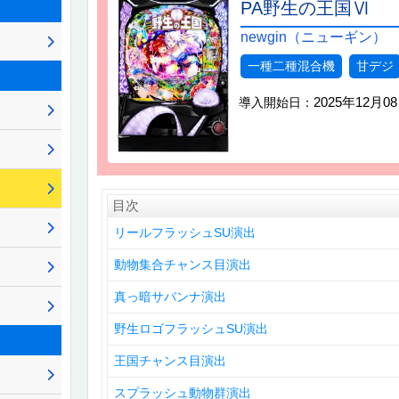
PA野生の王国Ⅵ
newgin（ニューギン）
一種二種混合機
甘デジ
2025年12月0
導入開始日：
目次
リールフラッシュSU演出
動物集合チャンス目演出
真っ暗サバンナ演出
野生ロゴフラッシュSU演出
王国チャンス目演出
スプラッシュ動物群演出