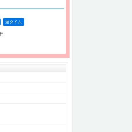
遊タイム
8日