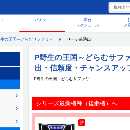
ット
パチンコ
新台
【
スケジュール
来
野生の王国～どらむサファリ～
リーチ前演出
P野生の王国～どらむサフ
出・信頼度・チャンスアッ
P野生の王国～どらむサファリ～
シリーズ最新機種（後継機）へ