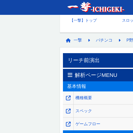
【一撃】トップ
スロ
一撃
パチンコ
P
リーチ前演出
解析ページMENU
基本情報
機種概要
スペック
ゲームフロー