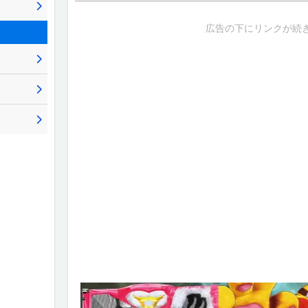
2025-12-09
大当り中演出(通常時)を更新！
広告の下にリンクが続
2024-03-27
機種概要を更新！