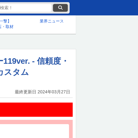
一撃】
業界ニュース
店・取材
ver. - 信頼度・
カスタム
最終更新日
2024年03月27日