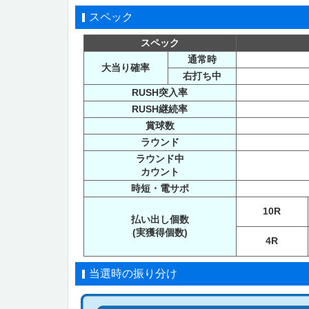
スペック
スペック
通常時
大当り確率
右打ち中
RUSH突入率
RUSH継続率
賞球数
ラウンド
ラウンド中
カウント
時短・電サポ
10R
払い出し個数
(実獲得個数)
4R
当選時の振り分け