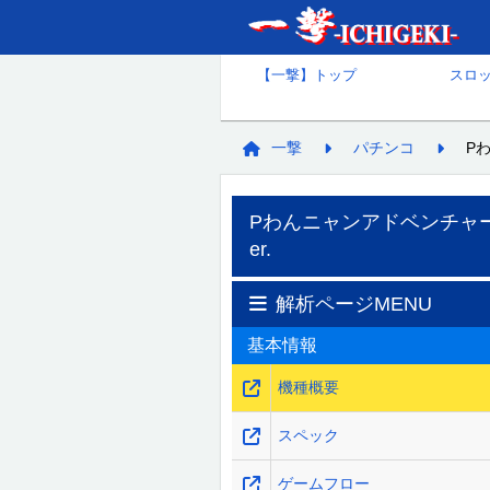
【一撃】トップ
スロ
一撃
パチンコ
P
Pわんニャンアドベンチャー1
er.
解析ページMENU
基本情報
機種概要
スペック
ゲームフロー