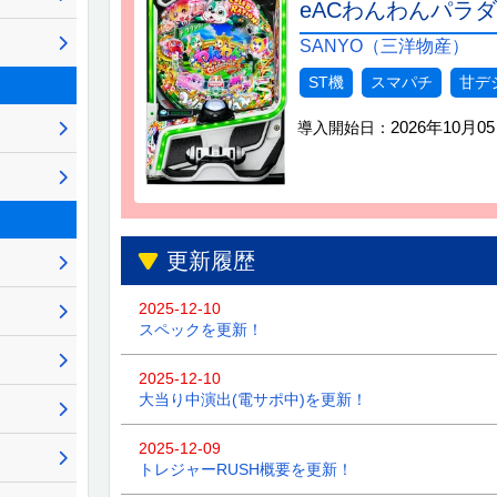
eACわんわんパラダイ
SANYO（三洋物産）
ST機
スマパチ
甘デ
2026年10月0
導入開始日：
更新履歴
2025-12-10
スペックを更新！
2025-12-10
大当り中演出(電サポ中)を更新！
2025-12-09
トレジャーRUSH概要を更新！