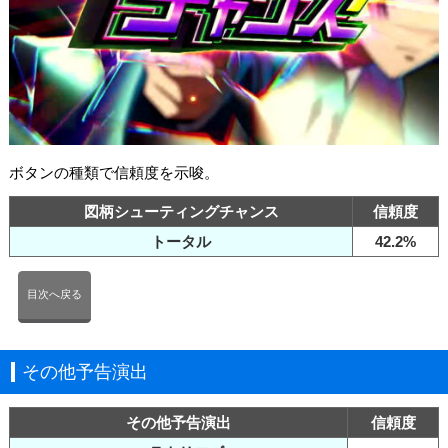
ボタンの種類で信頼度を示唆。
図柄シューティングチャンス
信頼度
トータル
42.2%
目次へ戻る
その他予告演出
その他予告演出
信頼度