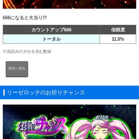
666になると大当り!?
カウントアップ666
信頼度
トータル
11.5%
※先読みのガセを含む数値
目次へ戻る
リーゼロッテのお祈りチャンス