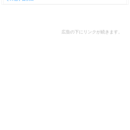
広告の下にリンクが続きます。