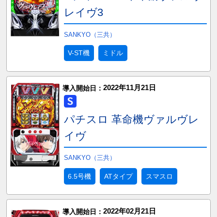
レイヴ3
SANKYO（三共）
V-ST機
ミドル
2022年11月21日
導入開始日：
パチスロ 革命機ヴァルヴレ
イヴ
SANKYO（三共）
6.5号機
ATタイプ
スマスロ
2022年02月21日
導入開始日：