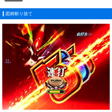
図柄斬り捨て