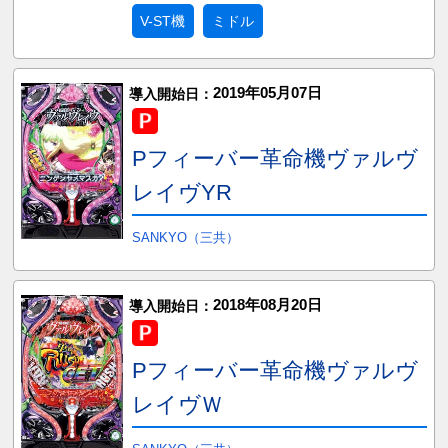
V-ST機
ミドル
2019年05月07日
導入開始日：
Pフィーバー革命機ヴァルヴ
レイヴYR
SANKYO（三共）
2018年08月20日
導入開始日：
Pフィーバー革命機ヴァルヴ
レイヴＷ