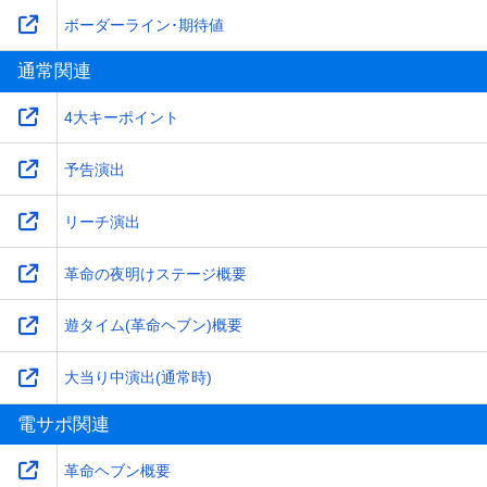
ボーダーライン･期待値
通常関連
4大キーポイント
予告演出
リーチ演出
革命の夜明けステージ概要
遊タイム(革命ヘブン)概要
大当り中演出(通常時)
電サポ関連
革命ヘブン概要