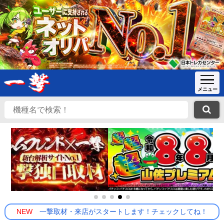
NEW
一撃取材・来店がスタートします！チェックしてね！