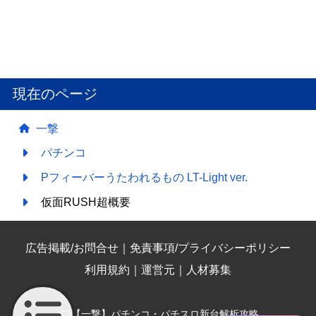
現在のページ
一撃
パチンコ
Pフィーバーうたわれるもの LT-Light ver.
仮面RUSH超概要
広告掲載/お問合せ
｜
免責事項/プライバシーポリシー
利用規約
｜
運営元
｜
人材募集
(C)【一撃】パチンコ・パチスロ新台解析攻略