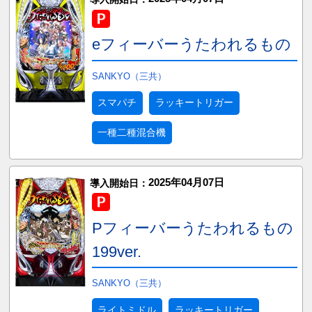
eフィーバーうたわれるもの
SANKYO（三共）
スマパチ
ラッキートリガー
一種二種混合機
2025年04月07日
導入開始日：
Pフィーバーうたわれるもの
199ver.
SANKYO（三共）
ライトミドル
ラッキートリガー