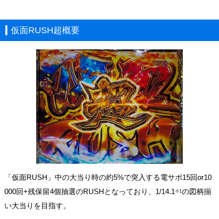
仮面RUSH超概要
「仮面RUSH」中の大当り時の約5%で突入する電サポ15回or10
000回+残保留4個抽選のRUSHとなっており、1/14.1
の図柄揃
※1
い大当りを目指す。