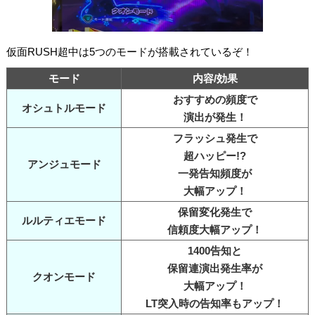
仮面RUSH超中は5つのモードが搭載されているぞ！
モード
内容/効果
おすすめの頻度で
オシュトルモード
演出が発生！
フラッシュ発生で
超ハッピー!?
アンジュモード
一発告知頻度が
大幅アップ！
保留変化発生で
ルルティエモード
信頼度大幅アップ！
1400告知と
保留連演出発生率が
クオンモード
大幅アップ！
LT突入時の告知率もアップ！