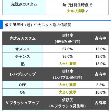
先読みカスタム
熱では発生時点で
大当り濃厚
!?
仮面RUSH（超）中カスタム別の信頼度
信頼度
先読みカスタム
占有率
（先読み発生時）
オススメ
67.6%
13.0%
チャンス
95.0%
13.0%
熱
大当り濃厚
13.0%
信頼度
レバブルアップ
占有率
（レバブル発生時）
OFF
大当り濃厚
5.3%
ON
大当り濃厚
18.6%
信頼度
V-フラッシュアップ
占有率
（V-フラッシュ発生時）