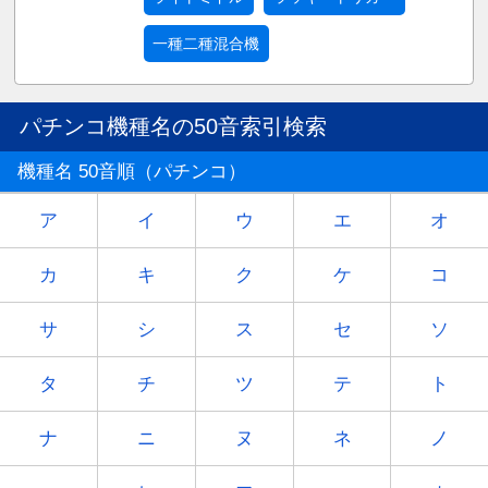
一種二種混合機
パチンコ機種名の50音索引検索
機種名 50音順（パチンコ）
ア
イ
ウ
エ
オ
カ
キ
ク
ケ
コ
サ
シ
ス
セ
ソ
タ
チ
ツ
テ
ト
ナ
ニ
ヌ
ネ
ノ