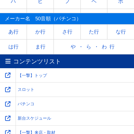
ハ
ヒ
フ
ヘ
ホ
マ
ミ
ム
メ
モ
メーカー名 50音順（パチンコ）
ヤ
-
ユ
-
ヨ
あ行
か行
さ行
た行
な行
ラ
リ
ル
レ
ロ
は行
ま行
や・ら・わ行
コンテンツリスト
ワ
-
-
-
-
【一撃】トップ
スロット
パチンコ
新台スケジュール
【一撃】来店・取材