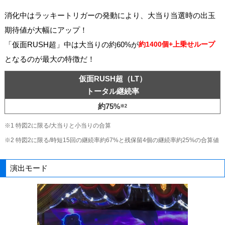
消化中はラッキートリガーの発動により、大当り当選時の出玉
期待値が大幅にアップ！
「仮面RUSH超」中は大当りの約60%が
約1400個+上乗せループ
となるのが最大の特徴だ！
仮面RUSH超（LT）
トータル継続率
約75%
※2
※1 特図2に限る/大当りと小当りの合算
※2 特図2に限る/時短15回の継続率約67%と残保留4個の継続率約25%の合算値
演出モード