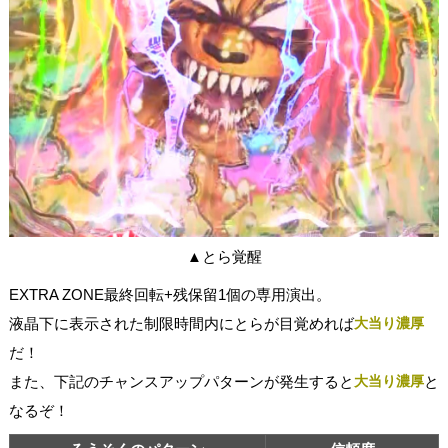
▲とら覚醒
EXTRA ZONE最終回転+残保留1個の専用演出。
液晶下に表示された制限時間内にとらが目覚めれば
大当り濃厚
だ！
また、下記のチャンスアップパターンが発生すると
大当り濃厚
と
なるぞ！