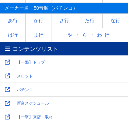
マ
ミ
ム
メ
モ
メーカー名 50音順（パチンコ）
ヤ
-
ユ
-
ヨ
あ行
か行
さ行
た行
な行
ラ
リ
ル
レ
ロ
は行
ま行
や・ら・わ行
コンテンツリスト
ワ
-
-
-
-
【一撃】トップ
スロット
パチンコ
新台スケジュール
【一撃】来店・取材