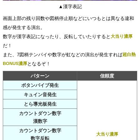
▲漢字表記
画面上部の残り回数や図柄停止順などにいつもとは異なる違和
感が発生する演出。
数字が漢字表記になったり、反転していたりすると
大当り濃厚
だ！
また、7図柄テンパイや数字が虹などの演出が発生すれば
超白熱
BONUS濃厚
となるぞ！
パターン
信頼度
ボタンバイブ発生
キュイン音発生
とら導光板発生
カウントダウン数字
漢数字
カウントダウン数字
大当り濃厚
数字反転