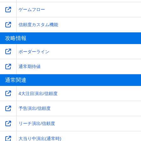
ゲームフロー
信頼度カスタム機能
攻略情報
ボーダーライン
通常期待値
通常関連
4大注目演出/信頼度
予告演出/信頼度
リーチ演出/信頼度
大当り中演出(通常時)