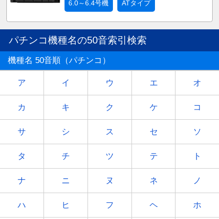
6.0～6.4号機
ATタイプ
パチンコ機種名の50音索引検索
機種名 50音順（パチンコ）
ア
イ
ウ
エ
オ
カ
キ
ク
ケ
コ
サ
シ
ス
セ
ソ
タ
チ
ツ
テ
ト
ナ
ニ
ヌ
ネ
ノ
ハ
ヒ
フ
ヘ
ホ