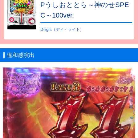
Pうしおととら～神のせSPE
C～100ver.
D-light（ディ・ライト）
違和感演出