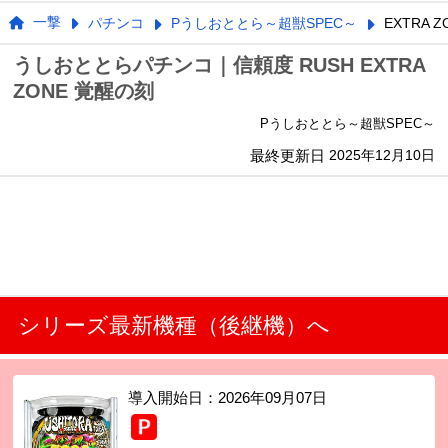
一撃
パチンコ
Pうしおととら～超獣SPEC～
EXTRA 
うしおととらパチンコ｜信頼度 RUSH EXTRA
ZONE 覚醒の刻
Pうしおととら～超獣SPEC～
最終更新日
2025年12月10日
シリーズ最新機種（後継機）へ
導入開始日：
2026年09月07日