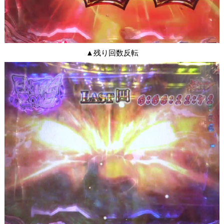
▲残り回数反転