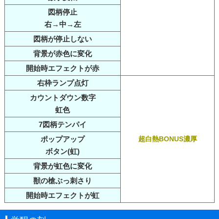
図柄停止
右→中→左
図柄が停止しない
背景が赤色に変化
開始時エフェクトが赤
右枠ランプ点灯
カウントダウン数字
虹色
7図柄テンパイ
ポップアップ
超白熱BONUS濃厚
ボタン(虹)
背景が虹色に変化
獣の槍ぶっ刺さり
開始時エフェクトが虹