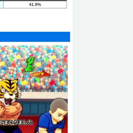
41.9%