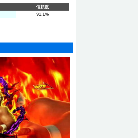
信頼度
91.1%