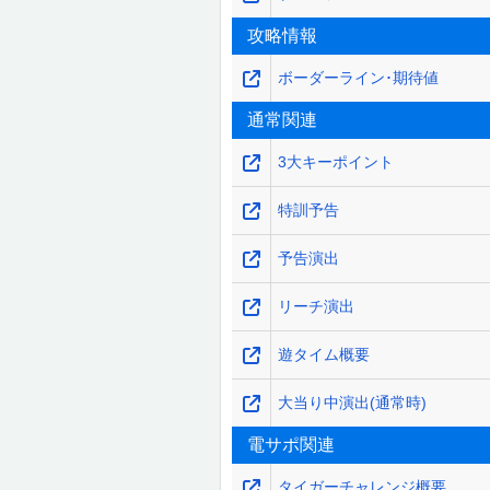
攻略情報
ボーダーライン･期待値
通常関連
3大キーポイント
特訓予告
予告演出
リーチ演出
遊タイム概要
大当り中演出(通常時)
電サポ関連
タイガーチャレンジ概要