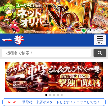
NEW
一撃取材・来店がスタートします！チェックしてね！