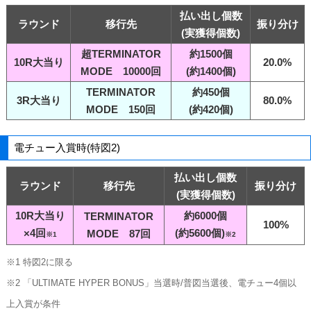
払い出し個数
ラウンド
移行先
振り分け
(実獲得個数)
超TERMINATOR
約1500個
10R大当り
20.0%
MODE 10000回
(約1400個)
TERMINATOR
約450個
3R大当り
80.0%
MODE 150回
(約420個)
電チュー入賞時(特図2)
払い出し個数
ラウンド
移行先
振り分け
(実獲得個数)
10R大当り
約6000個
TERMINATOR
100%
×4回
(約5600個)
MODE 87回
※1
※2
※1 特図2に限る
※2 「ULTIMATE HYPER BONUS」当選時/普図当選後、電チュー4個以
上入賞が条件