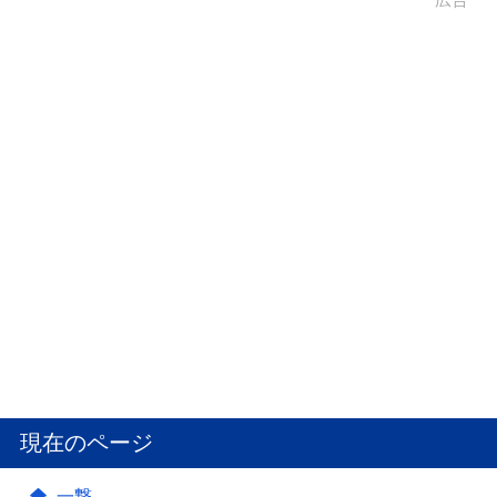
現在のページ
一撃