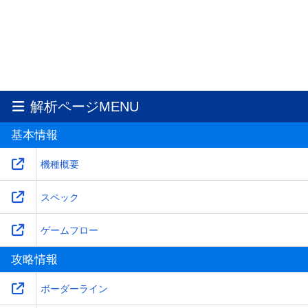
解析ページMENU
基本情報
機種概要
スペック
ゲームフロー
攻略情報
ボーダーライン