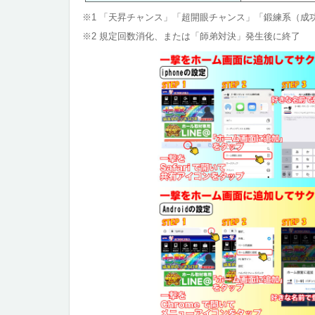
※1 「天昇チャンス」「超開眼チャンス」「鍛練系（成
※2 規定回数消化、または「師弟対決」発生後に終了