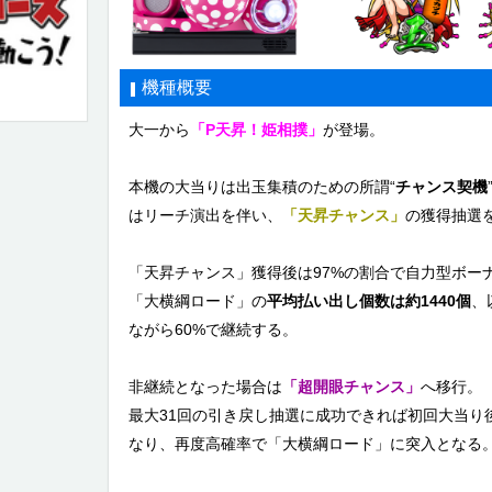
機種概要
大一から
「P天昇！姫相撲」
が登場。
本機の大当りは出玉集積のための所謂“
チャンス契機
はリーチ演出を伴い、
「天昇チャンス」
の獲得抽選
「天昇チャンス」獲得後は97%の割合で自力型ボー
「大横綱ロード」の
平均払い出し個数は約1440個
、
ながら60%で継続する。
非継続となった場合は
「超開眼チャンス」
へ移行。
最大31回の引き戻し抽選に成功できれば初回大当り
なり、再度高確率で「大横綱ロード」に突入となる