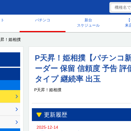
ット
パチンコ
新台
【
スケジュール
来
天昇！姫相撲
P天昇！姫相撲【パチンコ新
ーダー 保留 信頼度 予告 評
タイプ 継続率 出玉
P天昇！姫相撲
更新履歴
2025-12-14