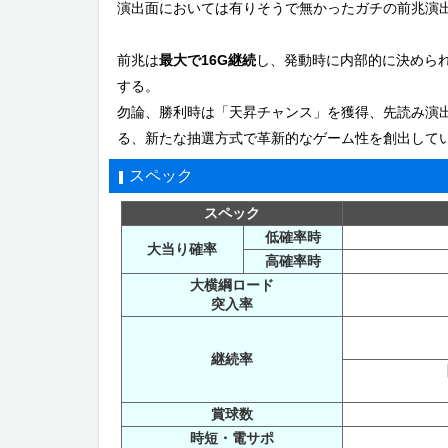
演出面においては有りそうで無かったガチの前兆演
前兆は
最大で16G継続
し、発動時に内部的に決められ
する。
勿論、勝利時は「天昇チャンス」を獲得、先読み演
る、新たな抽選方式で革新的なゲーム性を創出して
スペック
スペック
低確率時
大当り確率
高確率時
大横綱ロード
突入率
継続率
賞球数
時短・電サポ