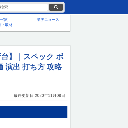
一撃】
業界ニュース
店・取材
台】｜スペック ボ
価 演出 打ち方 攻略
最終更新日
2020年11月09日