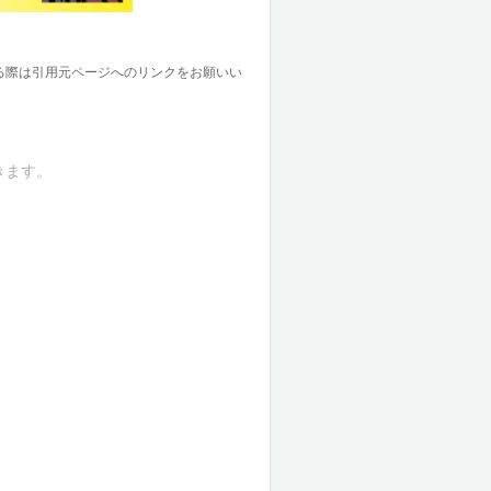
る際は引用元ページへのリンクをお願いい
きます。