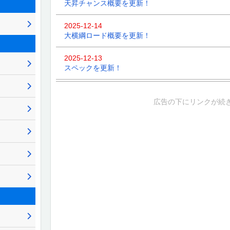
天昇チャンス概要を更新！
2025-12-14
大横綱ロード概要を更新！
2025-12-13
スペックを更新！
2025-12-12
前兆ステージ/突然時短モードを更新！
広告の下にリンクが続
2025-12-11
ボーダーライン･期待値を更新！