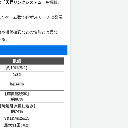
出
「天昇リンクシステム」
を搭載。
たゲーム数で必ずSPリーチに発展
出や潜伏確変などの性能とは異な
いる。
数値
約1/41(※1)
1/32
約1/406
【確変継続率】
約60%
【時短引き戻し込み】
約74%
3&1&4&2&15
最大31回(※2)