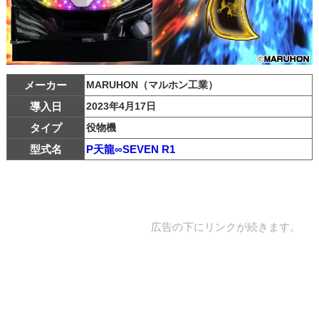
メーカー
MARUHON（マルホン工業）
導入日
2023年4月17日
タイプ
役物機
型式名
P天龍∞SEVEN R1
広告の下にリンクが続きます。