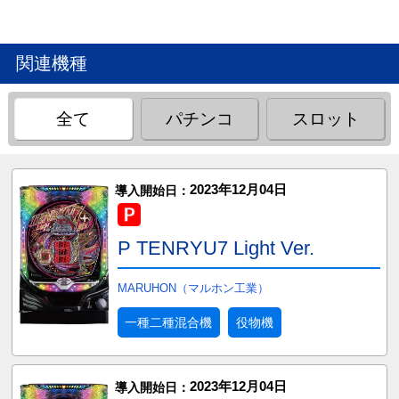
関連機種
全て
パチンコ
スロット
2023年12月04日
導入開始日：
P TENRYU7 Light Ver.
MARUHON（マルホン工業）
一種二種混合機
役物機
2023年12月04日
導入開始日：