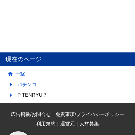
現在のページ
一撃
パチンコ
P TENRYU 7
広告掲載/お問合せ
｜
免責事項/プライバシーポリシー
利用規約
｜
運営元
｜
人材募集