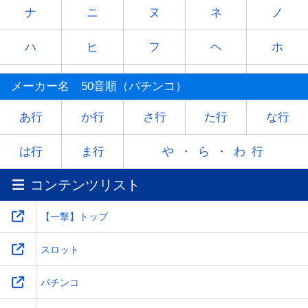
ナ
ニ
ヌ
ネ
ノ
ハ
ヒ
フ
ヘ
ホ
マ
ミ
ム
メ
モ
メーカー名 50音順（パチンコ）
ヤ
-
ユ
-
ヨ
あ行
か行
さ行
た行
な行
ラ
リ
ル
レ
ロ
は行
ま行
や・ら・わ行
コンテンツリスト
ワ
-
-
-
-
【一撃】トップ
スロット
パチンコ