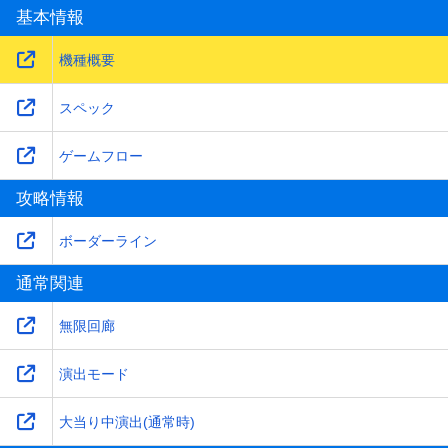
基本情報
2025-12-10
スペックを更新！
機種概要
スペック
ゲームフロー
攻略情報
ボーダーライン
通常関連
無限回廊
演出モード
大当り中演出(通常時)