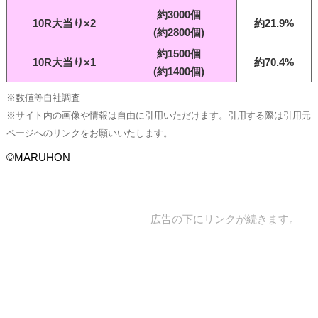
約3000個
10R大当り×2
約21.9%
(約2800個)
約1500個
10R大当り×1
約70.4%
(約1400個)
※数値等自社調査
※サイト内の画像や情報は自由に引用いただけます。引用する際は引用元
ページへのリンクをお願いいたします。
©MARUHON
広告の下にリンクが続きます。