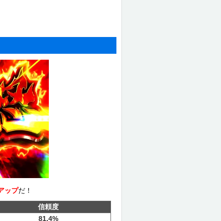
アップ
だ！
信頼度
81.4%