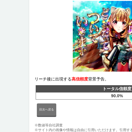
リーチ後に出現する
高信頼度
背景予告。
トータル信頼度
90.0%
目次へ戻る
※数値等自社調査
※サイト内の画像や情報は自由に引用いただけます。引用す