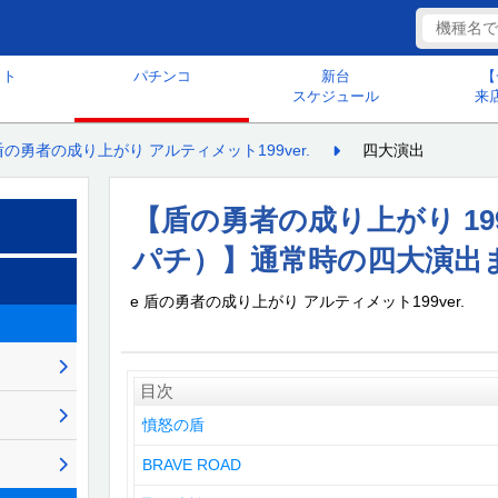
ット
パチンコ
新台
【
スケジュール
来
 盾の勇者の成り上がり アルティメット199ver.
四大演出
【盾の勇者の成り上がり 19
パチ）】通常時の四大演出
e 盾の勇者の成り上がり アルティメット199ver.
目次
憤怒の盾
BRAVE ROAD