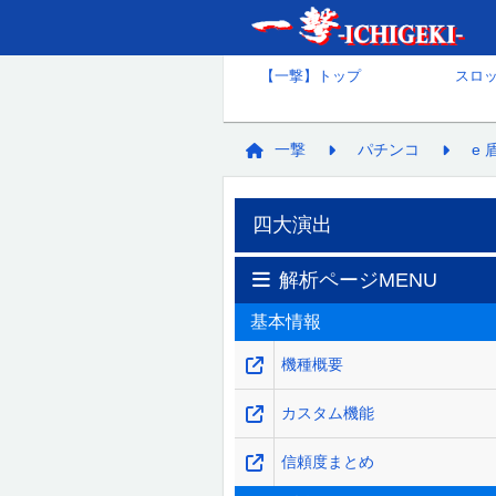
【一撃】トップ
スロ
一撃
パチンコ
e
四大演出
解析ページMENU
基本情報
機種概要
カスタム機能
信頼度まとめ