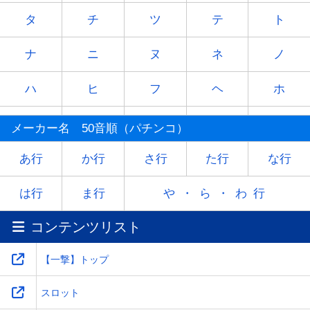
タ
チ
ツ
テ
ト
ナ
ニ
ヌ
ネ
ノ
ハ
ヒ
フ
ヘ
ホ
マ
ミ
ム
メ
モ
メーカー名 50音順（パチンコ）
ヤ
-
ユ
-
ヨ
あ行
か行
さ行
た行
な行
ラ
リ
ル
レ
ロ
は行
ま行
や・ら・わ行
コンテンツリスト
ワ
-
-
-
-
【一撃】トップ
スロット