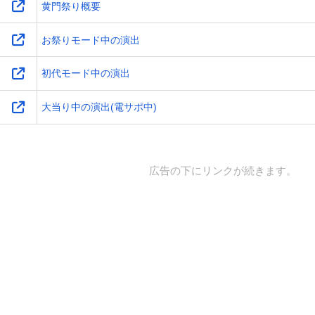
黄門祭り概要
お祭りモード中の演出
初代モード中の演出
大当り中の演出(電サポ中)
広告の下にリンクが続きます。