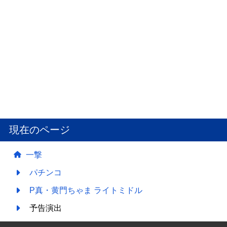
現在のページ
一撃
パチンコ
P真・黄門ちゃま ライトミドル
予告演出