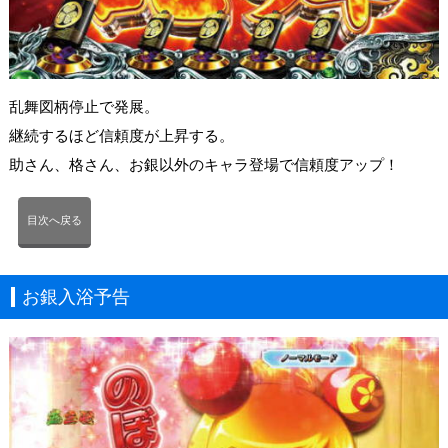
乱舞図柄停止で発展。
継続するほど信頼度が上昇する。
助さん、格さん、お銀以外のキャラ登場で信頼度アップ！
目次へ戻る
お銀入浴予告