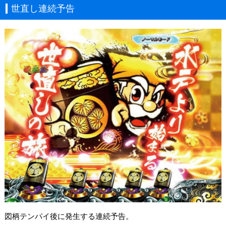
世直し連続予告
図柄テンパイ後に発生する連続予告。