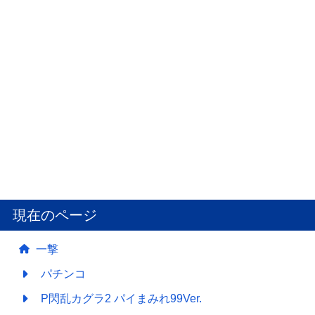
現在のページ
一撃
パチンコ
P閃乱カグラ2 パイまみれ99Ver.