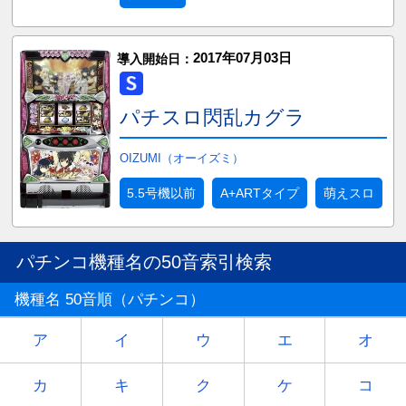
2017年07月03日
導入開始日：
パチスロ閃乱カグラ
OIZUMI（オーイズミ）
5.5号機以前
A+ARTタイプ
萌えスロ
パチンコ機種名の50音索引検索
機種名 50音順（パチンコ）
ア
イ
ウ
エ
オ
カ
キ
ク
ケ
コ