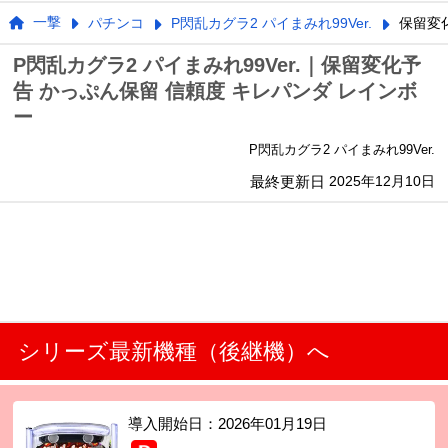
一撃
パチンコ
P閃乱カグラ2 パイまみれ99Ver.
保留変
P閃乱カグラ2 パイまみれ99Ver.｜保留変化予
告 かっぷん保留 信頼度 キレパンダ レインボ
ー
P閃乱カグラ2 パイまみれ99Ver.
最終更新日
2025年12月10日
シリーズ最新機種（後継機）へ
導入開始日：
2026年01月19日