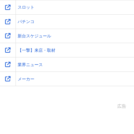
スロット
パチンコ
新台スケジュール
【一撃】来店・取材
業界ニュース
メーカー
広告