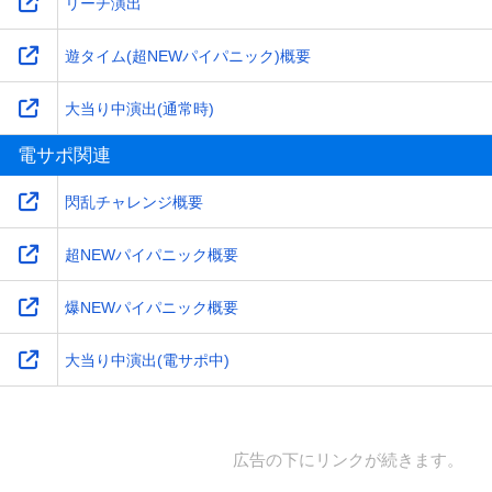
リーチ演出
遊タイム(超NEWパイパニック)概要
大当り中演出(通常時)
電サポ関連
閃乱チャレンジ概要
超NEWパイパニック概要
爆NEWパイパニック概要
大当り中演出(電サポ中)
広告の下にリンクが続きます。