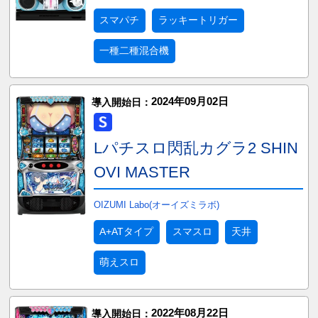
スマパチ
ラッキートリガー
一種二種混合機
2024年09月02日
導入開始日：
Lパチスロ閃乱カグラ2 SHIN
OVI MASTER
OIZUMI Labo(オーイズミラボ)
A+ATタイプ
スマスロ
天井
萌えスロ
2022年08月22日
導入開始日：