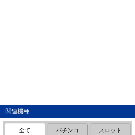
関連機種
全て
パチンコ
スロット