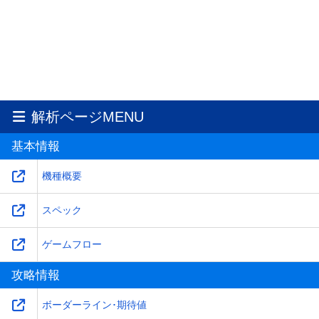
解析ページMENU
基本情報
機種概要
スペック
ゲームフロー
攻略情報
ボーダーライン･期待値