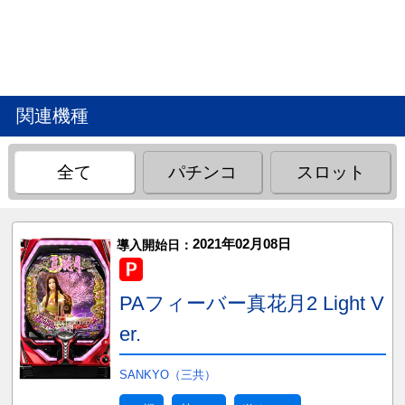
関連機種
全て
パチンコ
スロット
2021年02月08日
導入開始日：
PAフィーバー真花月2 Light V
er.
SANKYO（三共）