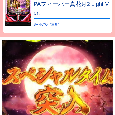
PAフィーバー真花月2 Light V
er.
SANKYO（三共）