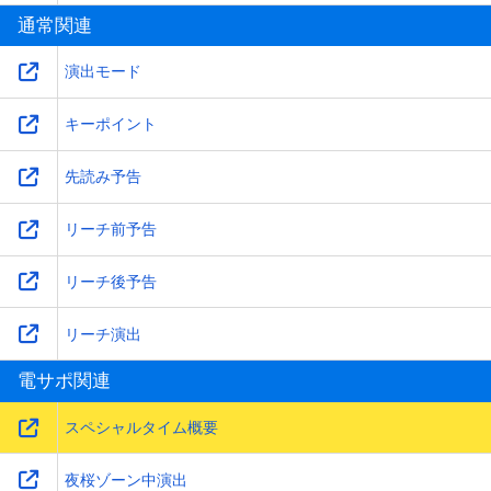
通常関連
演出モード
キーポイント
先読み予告
リーチ前予告
リーチ後予告
リーチ演出
電サポ関連
スペシャルタイム概要
夜桜ゾーン中演出