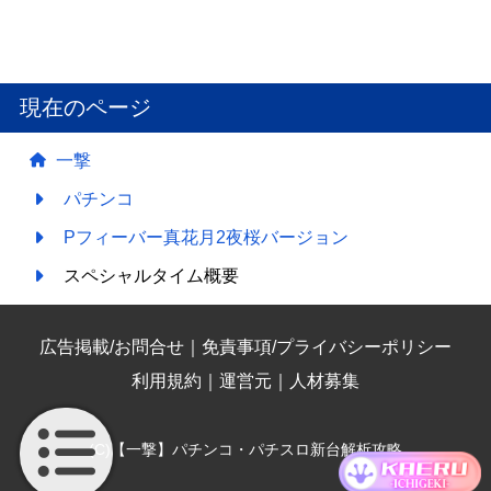
現在のページ
一撃
パチンコ
Pフィーバー真花月2夜桜バージョン
スペシャルタイム概要
広告掲載/お問合せ
｜
免責事項/プライバシーポリシー
利用規約
｜
運営元
｜
人材募集
(C)【一撃】パチンコ・パチスロ新台解析攻略