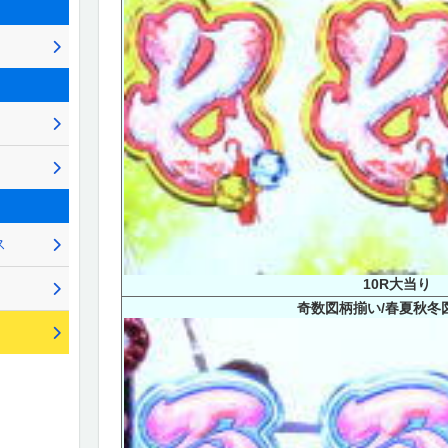
ス
10R大当り
奇数図柄揃い/春夏秋冬