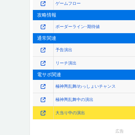
ゲームフロー
攻略情報
ボーダーライン･期待値
通常関連
予告演出
リーチ演出
電サポ関連
極神輿乱舞/わっしょいチャンス
極神輿乱舞中の演出
大当り中の演出
広告