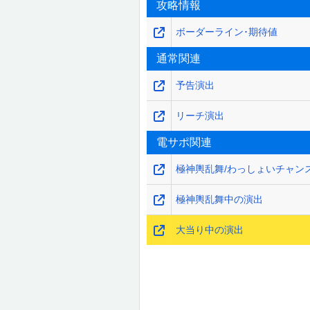
攻略情報
ボーダーライン･期待値
通常関連
予告演出
リーチ演出
電サポ関連
極神輿乱舞/わっしょいチャン
極神輿乱舞中の演出
大当り中の演出