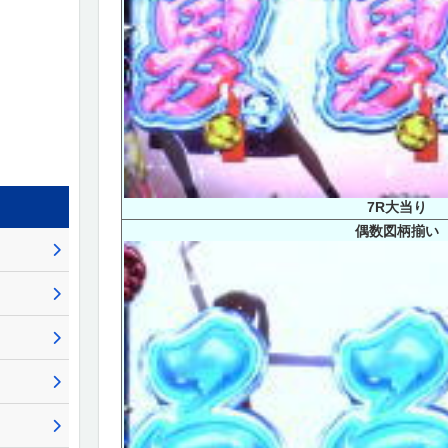
7R大当り
偶数図柄揃い