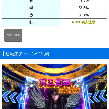
黄
49.3%
緑
56.5%
赤
80.1%
虹
RUSH突入濃厚
目次へ戻る
超流星チャレンジ法則