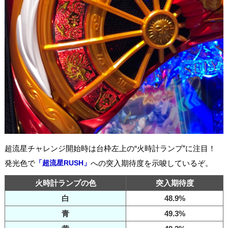
超流星チャレンジ開始時は台枠左上の“火時計ランプ”に注目！
発光色で
「超流星RUSH」
への突入期待度を示唆しているぞ。
火時計ランプの色
突入期待度
白
48.9%
青
49.3%