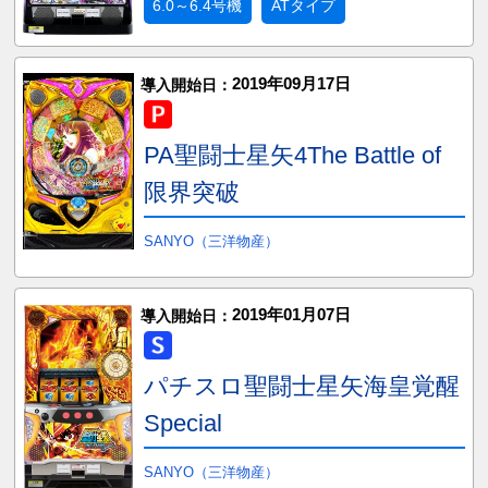
6.0～6.4号機
ATタイプ
2019年09月17日
導入開始日：
PA聖闘士星矢4The Battle of
限界突破
SANYO（三洋物産）
2019年01月07日
導入開始日：
パチスロ聖闘士星矢海皇覚醒
Special
SANYO（三洋物産）