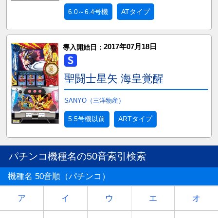
6.0～6.4号機
ATタイプ
2017年07月18日
導入開始日：
聖闘士星矢 海皇覚醒
SANYO（三洋物産）
5.5号機以前
ARTタイプ
パチンコ機種名の50音索引検索
機種名 50音順（パチンコ）
ア
イ
ウ
エ
オ