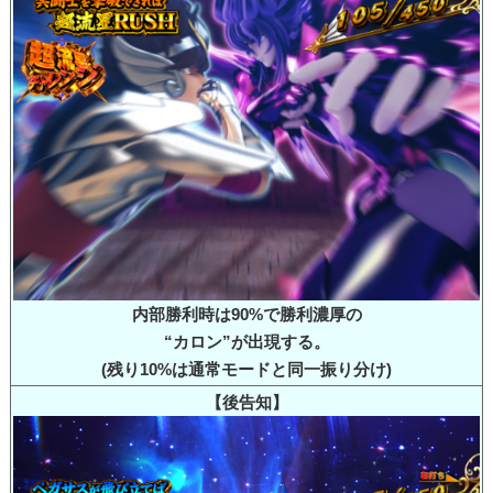
内部勝利時は90%で勝利濃厚の
“カロン”が出現する。
(残り10%は通常モードと同一振り分け)
【後告知】