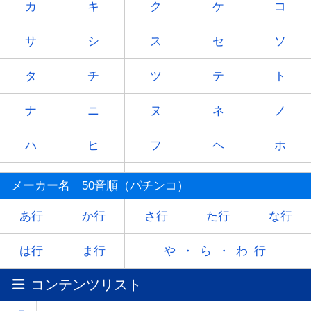
カ
キ
ク
ケ
コ
サ
シ
ス
セ
ソ
タ
チ
ツ
テ
ト
ナ
ニ
ヌ
ネ
ノ
ハ
ヒ
フ
ヘ
ホ
マ
ミ
ム
メ
モ
メーカー名 50音順（パチンコ）
ヤ
-
ユ
-
ヨ
あ行
か行
さ行
た行
な行
ラ
リ
ル
レ
ロ
は行
ま行
や・ら・わ行
コンテンツリスト
ワ
-
-
-
-