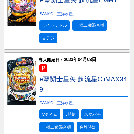
P聖闘士星矢 超流星LIGHT
SANYO（三洋物産）
ライトミドル
一種二種混合機
甘デジ
2023年04月03日
導入開始日：
e聖闘士星矢 超流星CliMAX34
9
SANYO（三洋物産）
Cタイム
c時短
スマパチ
一種二種混合機
突然時短