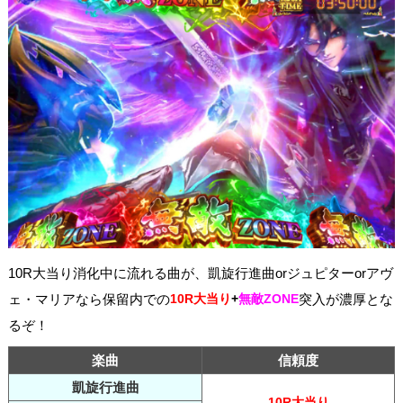
10R大当り消化中に流れる曲が、凱旋行進曲orジュピターorアヴ
ェ・マリアなら保留内での
10R大当り
+
無敵ZONE
突入が濃厚とな
るぞ！
楽曲
信頼度
凱旋行進曲
10R大当り