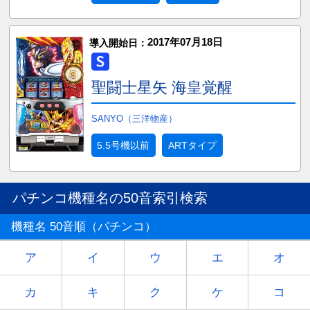
2017年07月18日
導入開始日：
聖闘士星矢 海皇覚醒
SANYO（三洋物産）
5.5号機以前
ARTタイプ
パチンコ機種名の50音索引検索
機種名 50音順（パチンコ）
ア
イ
ウ
エ
オ
カ
キ
ク
ケ
コ