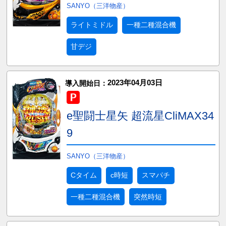
SANYO（三洋物産）
ライトミドル
一種二種混合機
甘デジ
2023年04月03日
導入開始日：
e聖闘士星矢 超流星CliMAX34
9
SANYO（三洋物産）
Cタイム
c時短
スマパチ
一種二種混合機
突然時短