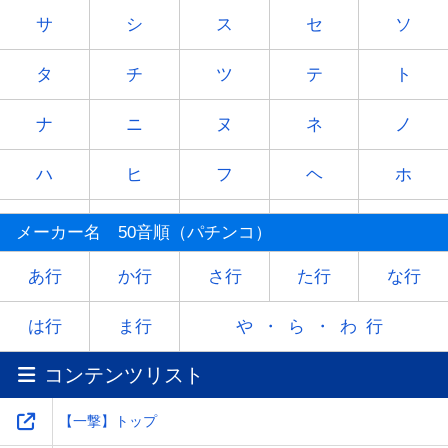
サ
シ
ス
セ
ソ
タ
チ
ツ
テ
ト
ナ
ニ
ヌ
ネ
ノ
ハ
ヒ
フ
ヘ
ホ
マ
ミ
ム
メ
モ
メーカー名 50音順（パチンコ）
ヤ
-
ユ
-
ヨ
あ行
か行
さ行
た行
な行
ラ
リ
ル
レ
ロ
は行
ま行
や・ら・わ行
コンテンツリスト
ワ
-
-
-
-
【一撃】トップ