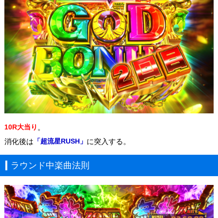
10R大当り
。
消化後は
「超流星RUSH」
に突入する。
ラウンド中楽曲法則