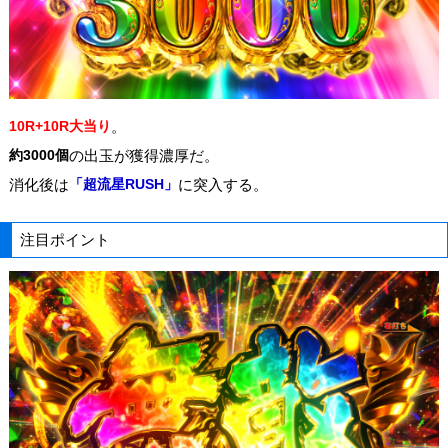
10R+10R大当り
。
約3000個
の出玉が獲得濃厚だ。
消化後は
「超流星RUSH」
に突入する。
注目ポイント