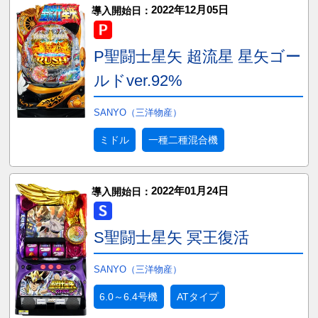
2022年12月05日
導入開始日：
P聖闘士星矢 超流星 星矢ゴー
ルドver.92%
SANYO（三洋物産）
ミドル
一種二種混合機
2022年01月24日
導入開始日：
S聖闘士星矢 冥王復活
SANYO（三洋物産）
6.0～6.4号機
ATタイプ