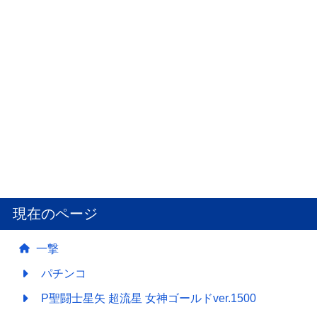
現在のページ
一撃
パチンコ
P聖闘士星矢 超流星 女神ゴールドver.1500