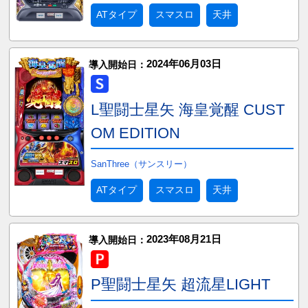
ATタイプ
スマスロ
天井
2024年06月03日
導入開始日：
L聖闘士星矢 海皇覚醒 CUST
OM EDITION
SanThree（サンスリー）
ATタイプ
スマスロ
天井
2023年08月21日
導入開始日：
P聖闘士星矢 超流星LIGHT