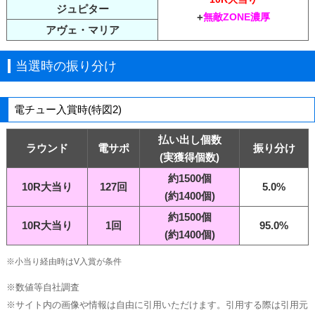
ジュピター
+
無敵ZONE濃厚
アヴェ・マリア
当選時の振り分け
電チュー入賞時(特図2)
払い出し個数
ラウンド
電サポ
振り分け
(実獲得個数)
約1500個
10R大当り
127回
5.0%
(約1400個)
約1500個
10R大当り
1回
95.0%
(約1400個)
※小当り経由時はV入賞が条件
※数値等自社調査
※サイト内の画像や情報は自由に引用いただけます。引用する際は引用元