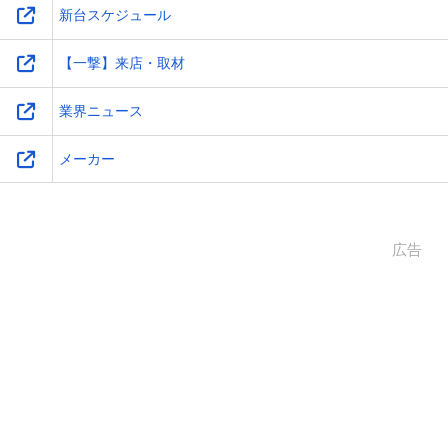
新台スケジュール
【一撃】来店・取材
業界ニュース
メーカー
広告