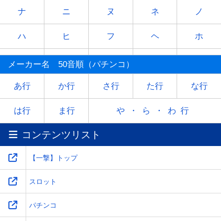
ナ
ニ
ヌ
ネ
ノ
ハ
ヒ
フ
ヘ
ホ
マ
ミ
ム
メ
モ
メーカー名 50音順（パチンコ）
ヤ
-
ユ
-
ヨ
あ行
か行
さ行
た行
な行
ラ
リ
ル
レ
ロ
は行
ま行
や・ら・わ行
コンテンツリスト
ワ
-
-
-
-
【一撃】トップ
スロット
パチンコ