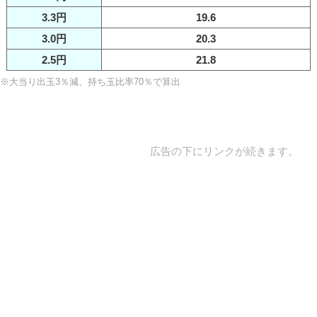
3.3円
19.6
3.0円
20.3
2.5円
21.8
※大当り出玉3％減、持ち玉比率70％で算出
広告の下にリンクが続きます。