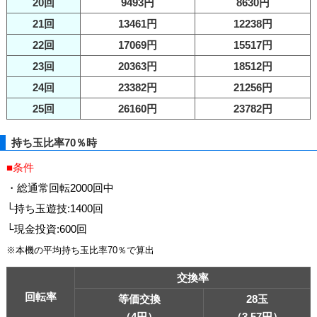
20回
9493円
8630円
21回
13461円
12238円
22回
17069円
15517円
23回
20363円
18512円
24回
23382円
21256円
25回
26160円
23782円
持ち玉比率70％時
■条件
・総通常回転2000回中
└持ち玉遊技:1400回
└現金投資:600回
※本機の平均持ち玉比率70％で算出
交換率
回転率
等価交換
28玉
（4円）
（3.57円）