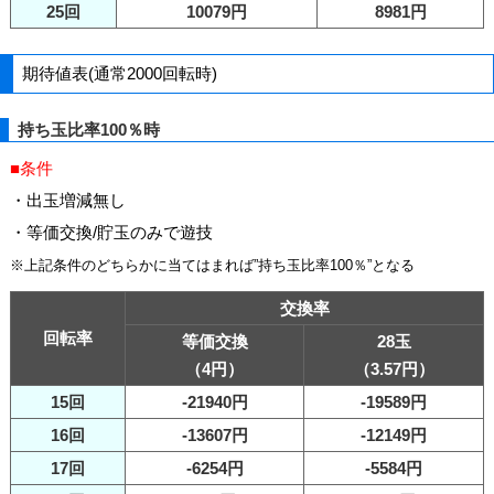
25回
10079円
8981円
期待値表(通常2000回転時)
持ち玉比率100％時
■条件
・出玉増減無し
・等価交換/貯玉のみで遊技
※上記条件のどちらかに当てはまれば”持ち玉比率100％”となる
交換率
回転率
等価交換
28玉
（4円）
（3.57円）
15回
-21940円
-19589円
16回
-13607円
-12149円
17回
-6254円
-5584円