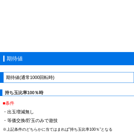
期待値
期待値(通常1000回転時)
持ち玉比率100％時
■条件
・出玉増減無し
・等価交換/貯玉のみで遊技
※上記条件のどちらかに当てはまれば”持ち玉比率100％”となる