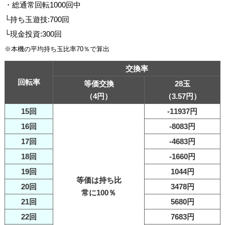
・総通常回転1000回中
└持ち玉遊技:700回
└現金投資:300回
※本機の平均持ち玉比率70％で算出
交換率
回転率
等価交換
28玉
（4円）
（3.57円）
15回
-11937円
16回
-8083円
17回
-4683円
18回
-1660円
19回
1044円
等価は持ち比
20回
3478円
常に100％
21回
5680円
22回
7683円