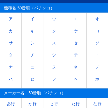
機種名 50音順（パチンコ）
ア
イ
ウ
エ
オ
カ
キ
ク
ケ
コ
サ
シ
ス
セ
ソ
タ
チ
ツ
テ
ト
ナ
ニ
ヌ
ネ
ノ
ハ
ヒ
フ
ヘ
ホ
マ
ミ
ム
メ
モ
メーカー名 50音順（パチンコ）
ヤ
-
ユ
-
ヨ
あ行
か行
さ行
た行
な行