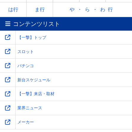
ラ
リ
ル
レ
ロ
は行
ま行
や・ら・わ行
コンテンツリスト
ワ
-
-
-
-
【一撃】トップ
スロット
パチンコ
新台スケジュール
【一撃】来店・取材
業界ニュース
メーカー