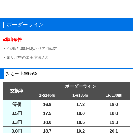
ボーダーライン
■算出条件
・250個/1000円あたりの回転数
・電サポ中の出玉増減込み
持ち玉比率65%
ボーダーライン
交換率
1R/140個
1R/135個
1R/130個
等価
16.8
17.3
18.0
3.5円
17.5
18.0
18.8
3.3円
18.0
18.5
19.3
3.0円
18.7
19.2
20.1