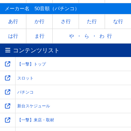
マ
ミ
ム
メ
モ
メーカー名 50音順（パチンコ）
ヤ
-
ユ
-
ヨ
あ行
か行
さ行
た行
な行
ラ
リ
ル
レ
ロ
は行
ま行
や・ら・わ行
コンテンツリスト
ワ
-
-
-
-
【一撃】トップ
スロット
パチンコ
新台スケジュール
【一撃】来店・取材