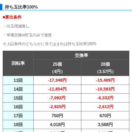
持ち玉比率100%
■算出条件
・出玉増減無し
・等価交換or貯玉のみで遊技
※上記条件のどちらかに当てはまれば持ち玉比率100%
交換率
回転率
25個
28個
（4円）
（3.57円）
13回
-17,348円
-15,489円
14回
-11,854円
-10,583円
15回
-7,092円
-6,332円
16回
-2,925円
-2,612円
17回
750円
670円
18回
4,018円
3,588円