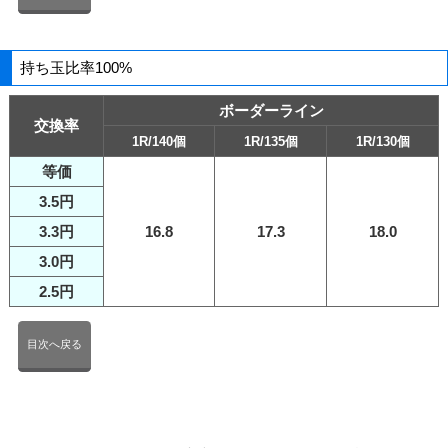
持ち玉比率100%
ボーダーライン
交換率
1R/140個
1R/135個
1R/130個
等価
3.5円
3.3円
16.8
17.3
18.0
3.0円
2.5円
目次へ戻る