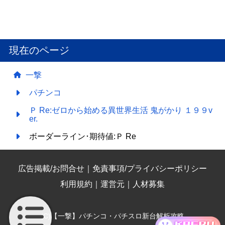
現在のページ
一撃
パチンコ
Ｐ Re:ゼロから始める異世界生活 鬼がかり １９９v
er.
ボーダーライン･期待値:Ｐ Re
広告掲載/お問合せ
｜
免責事項/プライバシーポリシー
利用規約
｜
運営元
｜
人材募集
(C)【一撃】パチンコ・パチスロ新台解析攻略