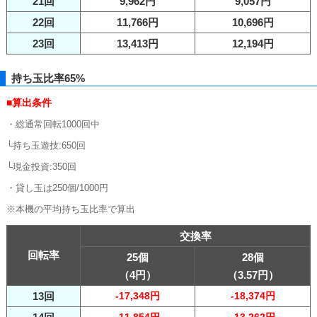
21回
9,962円
9,057円
22回
11,766円
10,696円
23回
13,413円
12,194円
持ち玉比率65%
■算出条件
・総通常回転1000回中
└持ち玉遊技:650回
└現金投資:350回
・貸し玉は250個/1000円
※本機の平均持ち玉比率で算出
交換率
回転率
25個
28個
（4円）
（3.57円）
13回
-17,348円
-18,374円