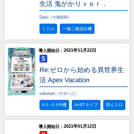
生活 鬼がかりｖｅｒ．
Daito（大都技研）
ミドル
一種二種混合機
2021年11月22日
導入開始日：
Re:ゼロから始める異世界生
活 Apex Vacation
sabohani（サボハニ）
6.0～6.4号機
A+RTタイプ
萌えスロ
2021年01月12日
導入開始日：