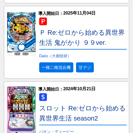
2025年11月04日
導入開始日：
Ｐ Re:ゼロから始める異世界
生活 鬼がかり ９９ver.
Daito（大都技研）
一種二種混合機
甘デジ
2024年10月21日
導入開始日：
スロット Re:ゼロから始める
異世界生活 season2
パオン・ディーピー