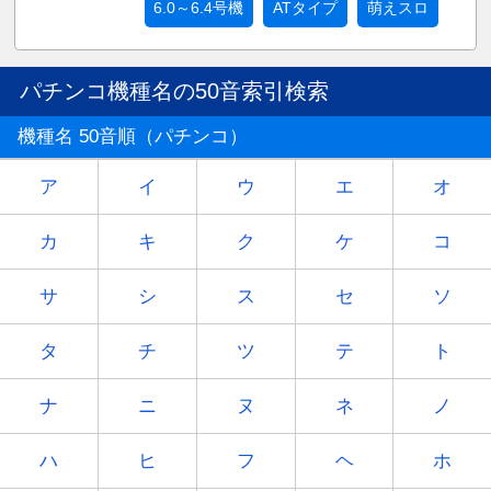
6.0～6.4号機
ATタイプ
萌えスロ
パチンコ機種名の50音索引検索
機種名 50音順（パチンコ）
ア
イ
ウ
エ
オ
カ
キ
ク
ケ
コ
サ
シ
ス
セ
ソ
タ
チ
ツ
テ
ト
ナ
ニ
ヌ
ネ
ノ
ハ
ヒ
フ
ヘ
ホ