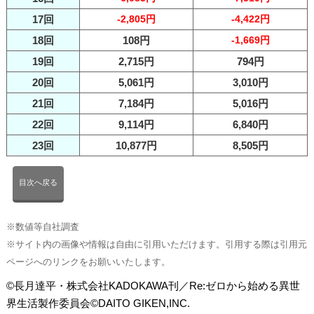
17回
-2,805円
-4,422円
18回
108円
-1,669円
19回
2,715円
794円
20回
5,061円
3,010円
21回
7,184円
5,016円
22回
9,114円
6,840円
23回
10,877円
8,505円
目次へ戻る
※数値等自社調査
※サイト内の画像や情報は自由に引用いただけます。引用する際は引用元
ページへのリンクをお願いいたします。
©長月達平・株式会社KADOKAWA刊／Re:ゼロから始める異世
界生活製作委員会©DAITO GIKEN,INC.