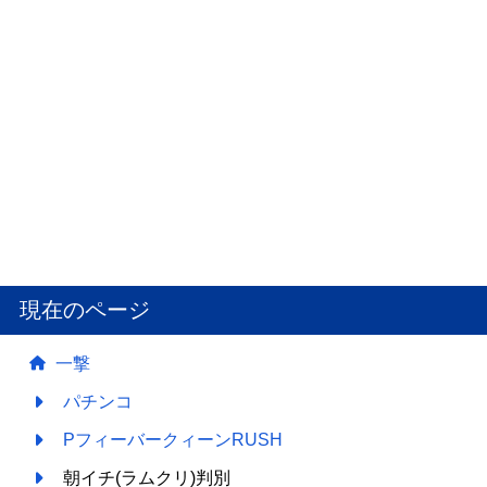
現在のページ
一撃
パチンコ
PフィーバークィーンRUSH
朝イチ(ラムクリ)判別