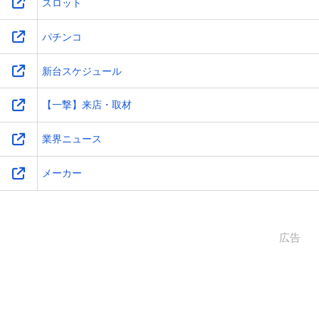
スロット
パチンコ
新台スケジュール
【一撃】来店・取材
業界ニュース
メーカー
広告