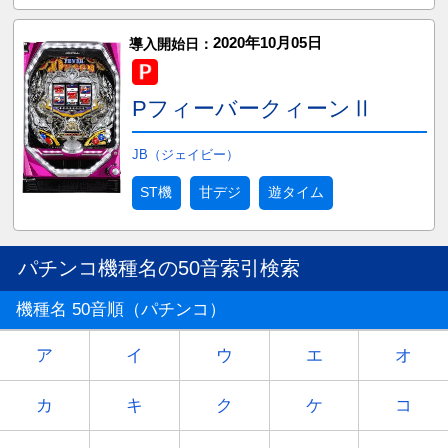
2020年10月05日
導入開始日：
PフィーバークィーンⅡ
JB（ジェイビー）
ST機
甘デジ
遊タイム
パチンコ機種名の50音索引検索
機種名 50音順（パチンコ）
ア
イ
ウ
エ
オ
カ
キ
ク
ケ
コ