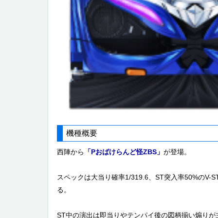
機種概要
西陣から
「Pおばけらんど怪ZBS」
が登場。
スペックは大当り確率1/319.6、ST突入率50%のV-
る。
ST中の演出は即当りやテンパイ後の図柄揃い煽りが