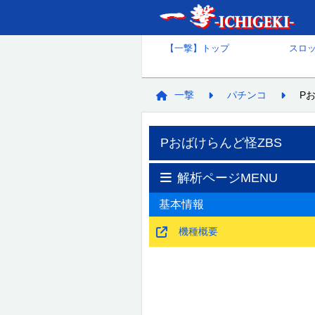
【一撃】トップ
スロ
一撃
パチンコ
P
Pおばけらんど怪ZBS
解析ページMENU
基本情報
機種概要