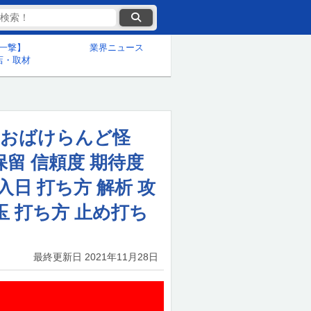
一撃】
業界ニュース
店・取材
Pおばけらんど怪
保留 信頼度 期待度
入日 打ち方 解析 攻
玉 打ち方 止め打ち
最終更新日
2021年11月28日