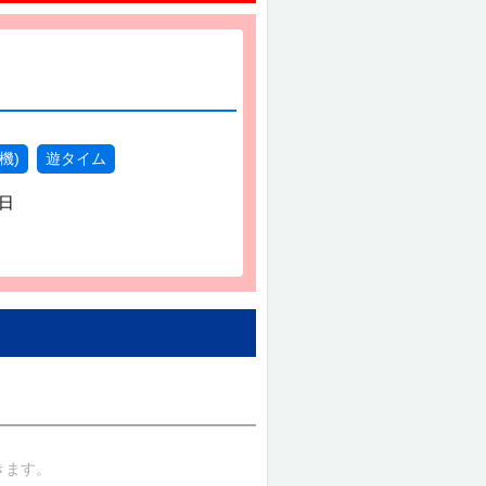
機)
遊タイム
1日
きます。