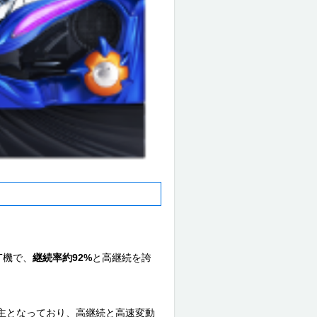
ST機で、
継続率約92%
と高継続を誇
主となっており、高継続と高速変動