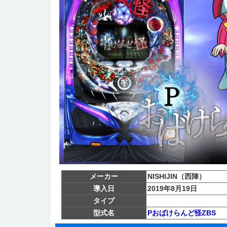
メーカー
NISHIJIN（西陣）
導入日
2019年8月19日
タイプ
型式名
Pおばけらんど怪ZBS