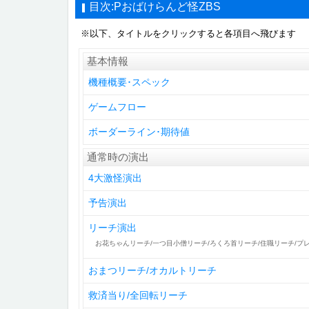
目次:Pおばけらんど怪ZBS
※以下、タイトルをクリックすると各項目へ飛びます
基本情報
機種概要･スペック
ゲームフロー
ボーダーライン･期待値
通常時の演出
4大激怪演出
予告演出
リーチ演出
お花ちゃんリーチ/一つ目小僧リーチ/ろくろ首リーチ/住職リーチ/プ
おまつリーチ/オカルトリーチ
救済当り/全回転リーチ