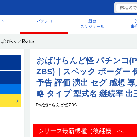
ット
パチンコ
新台
【
スケジュール
来
おばけらんど怪ZBS
おばけらんど怪 パチンコ(
ZBS)｜スペック ボーダー 
予告 評価 演出 セグ 感想 導
略 タイプ 型式名 継続率 出
Pおばけらんど怪ZBS
シリーズ最新機種（後継機）へ