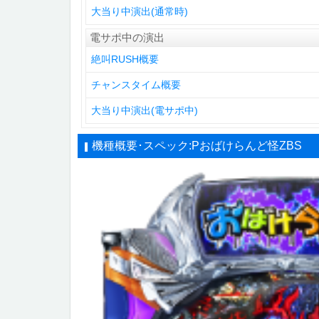
大当り中演出(通常時)
電サポ中の演出
絶叫RUSH概要
チャンスタイム概要
大当り中演出(電サポ中)
機種概要･スペック:Pおばけらんど怪ZBS