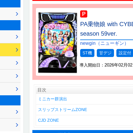
PA乗物娘 with CYB
season 59ver.
newgin（ニューギン）
ST機
甘デジ
設定付
2026年02月0
導入開始日：
目次
ミニカー群演出
スリップストリームZONE
CJD ZONE
出