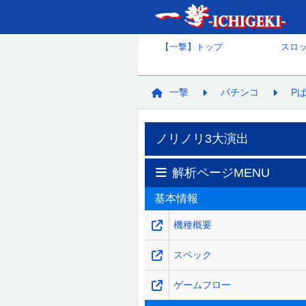
【一撃】トップ
スロ
一撃
パチンコ
Pぱ
ノリノリ3大演出
解析ページMENU
基本情報
機種概要
スペック
ゲームフロー