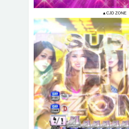
▲CJD ZONE