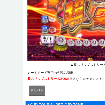
▲超スリップストリーム
カートモード専用の先読み演出。
超スリップストリームZONE
突入なら大チャンス！
目次へ戻る
CJD ZONE/SUPER CJD ZONE