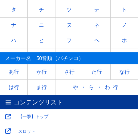
タ
チ
ツ
テ
ト
ナ
ニ
ヌ
ネ
ノ
ハ
ヒ
フ
ヘ
ホ
マ
ミ
ム
メ
モ
メーカー名 50音順（パチンコ）
ヤ
-
ユ
-
ヨ
あ行
か行
さ行
た行
な行
ラ
リ
ル
レ
ロ
は行
ま行
や・ら・わ行
コンテンツリスト
ワ
-
-
-
-
【一撃】トップ
スロット