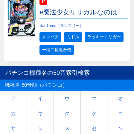
e魔法少女リリカルなのは
SanThree（サンスリー）
スマパチ
ミドル
ラッキートリガー
一種二種混合機
パチンコ機種名の50音索引検索
機種名 50音順（パチンコ）
ア
イ
ウ
エ
オ
カ
キ
ク
ケ
コ
サ
シ
ス
セ
ソ