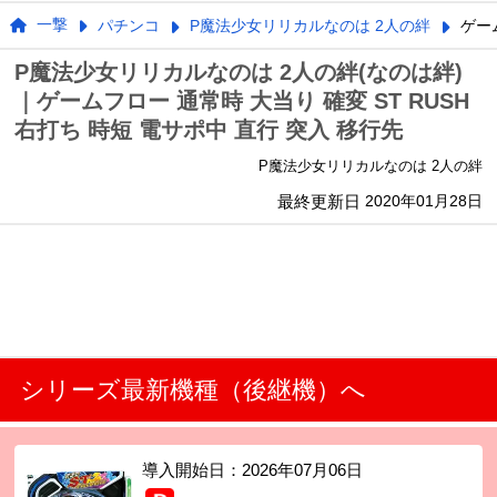
一撃
パチンコ
P魔法少女リリカルなのは 2人の絆
ゲー
P魔法少女リリカルなのは 2人の絆(なのは絆)
｜ゲームフロー 通常時 大当り 確変 ST RUSH
右打ち 時短 電サポ中 直行 突入 移行先
P魔法少女リリカルなのは 2人の絆
最終更新日
2020年01月28日
シリーズ最新機種（後継機）へ
導入開始日：
2026年07月06日