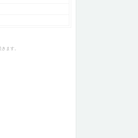
続きます。