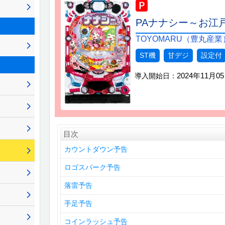
PAナナシー～お江戸7
TOYOMARU（豊丸産業
ST機
甘デジ
設定付
2024年11月0
導入開始日：
目次
カウントダウン予告
ロゴスパーク予告
落雷予告
手足予告
コインラッシュ予告