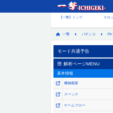
【一撃】トップ
スロ
一撃
パチンコ
PA
モード共通予告
解析ページMENU
基本情報
機種概要
スペック
ゲームフロー