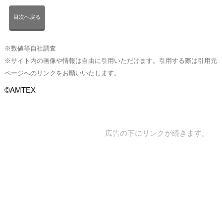
目次へ戻る
※数値等自社調査
※サイト内の画像や情報は自由に引用いただけます。引用する際は引用元
ページへのリンクをお願いいたします。
©AMTEX
広告の下にリンクが続きます。