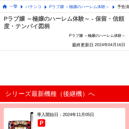
一撃
パチンコ
Pラブ嬢 ～極嬢のハーレム体験～
予告演
Pラブ嬢 ～極嬢のハーレム体験～ - 保留・信頼
度・テンパイ図柄
Pラブ嬢 ～極嬢のハーレム体験～
最終更新日
2024年04月16日
シリーズ最新機種（後継機）へ
導入開始日：
2024年11月05日