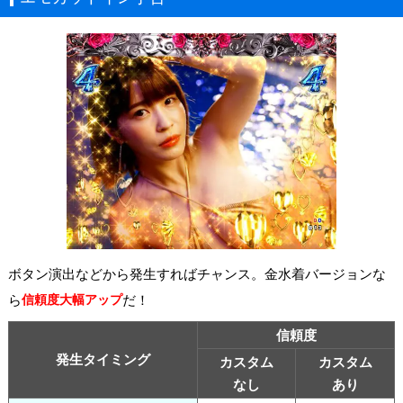
ボタン演出などから発生すればチャンス。金水着バージョンな
ら
信頼度大幅アップ
だ！
信頼度
発生タイミング
カスタム
カスタム
なし
あり