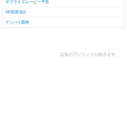
サプライズムービー予告
SP発展演出
テンパイ図柄
広告の下にリンクが続きます。