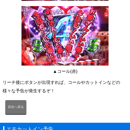
▲コール(赤)
リーチ後にボタンが出現すれば、コールやカットインなどの
様々な予告が発生するぞ！
目次へ戻る
エモカットイン予告