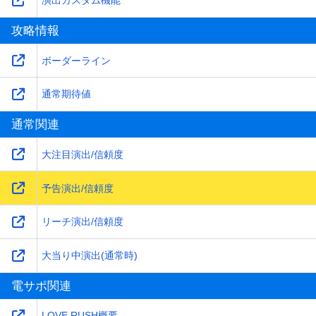
演出カスタム機能
攻略情報
ボーダーライン
通常期待値
通常関連
大注目演出/信頼度
予告演出/信頼度
リーチ演出/信頼度
大当り中演出(通常時)
電サポ関連
LOVE RUSH概要