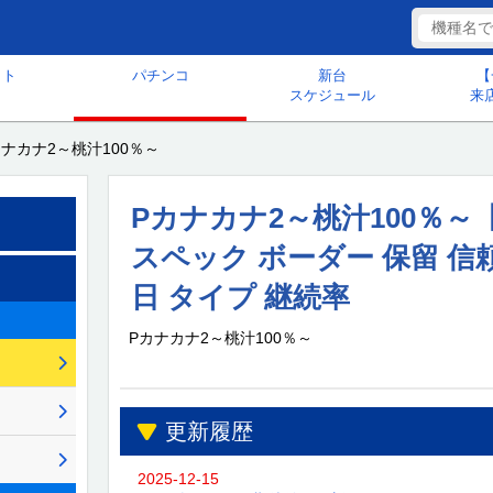
ット
パチンコ
新台
【
スケジュール
来
カナカナ2～桃汁100％～
Pカナカナ2～桃汁100％
スペック ボーダー 保留 信頼
日 タイプ 継続率
Pカナカナ2～桃汁100％～
更新履歴
2025-12-15