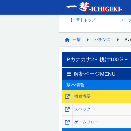
【一撃】トップ
スロ
一撃
パチンコ
P
Pカナカナ2～桃汁100％～
解析ページMENU
基本情報
機種概要
スペック
ゲームフロー