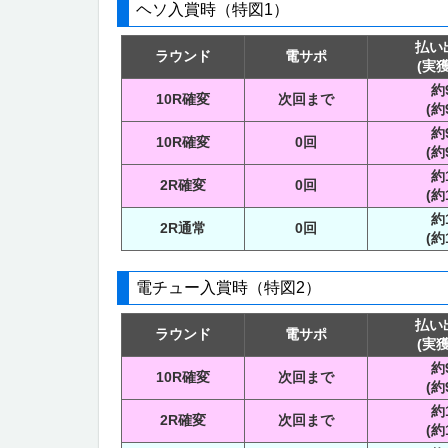
ヘソ入賞時（特図1）
払い
ラウンド
電サポ
(実
約
10R確変
次回まで
(約
約
10R確変
0回
(約
約
2R確変
0回
(約
約
2R通常
0回
(約
電チュー入賞時（特図2）
払い
ラウンド
電サポ
(実
約
10R確変
次回まで
(約
約
2R確変
次回まで
(約