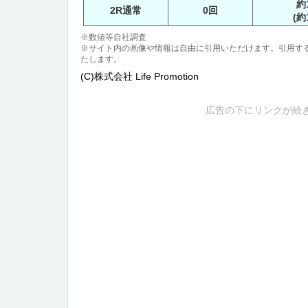
約
2R通常
0回
(約
※数値等自社調査
※サイト内の画像や情報は自由に引用いただけます。引用す
たします。
(C)株式会社 Life Promotion
広告の下にリンクが続