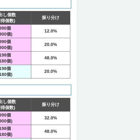
出し個数
振り分け
獲得個数)
990個
12.0%
900個)
990個
20.0%
900個)
198個
48.0%
180個)
198個
20.0%
180個)
出し個数
振り分け
獲得個数)
990個
32.0%
900個)
198個
48.0%
180個)