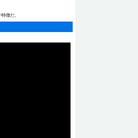
。
が特徴だ。