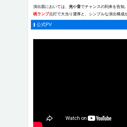
演出面においては、
光
や
音
でチャンスの到来を告知
桃ランプ
点灯で大当り濃厚と、シンプルな演出構成
公式PV