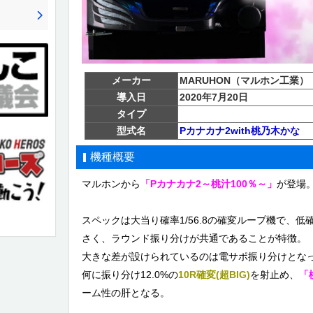
メーカー
MARUHON（マルホン工業）
導入日
2020年7月20日
タイプ
型式名
Pカナカナ2with桃乃木かな
機種概要
マルホンから
「Pカナカナ2～桃汁100％～」
が登場
スペックは大当り確率1/56.8の確変ループ機で、
さく、ラウンド振り分けが共通であることが特徴。
大きな差が設けられているのは電サポ振り分けとなっ
何に振り分け12.0%の
10R確変(超BIG)
を射止め、
「
ーム性の肝となる。