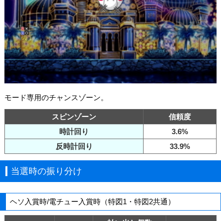
モード専用のチャンスゾーン。
スピンゾーン
信頼度
時計回り
3.6%
反時計回り
33.9%
当選時の振り分け
ヘソ入賞時/電チュー入賞時（特図1・特図2共通）