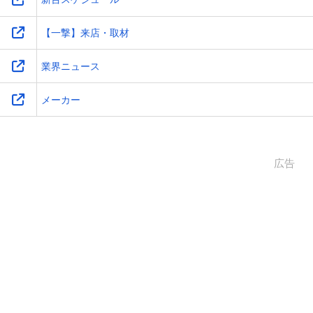
【一撃】来店・取材
業界ニュース
メーカー
広告