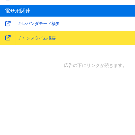
電サポ関連
キレパンダモード概要
チャンスタイム概要
広告の下にリンクが続きます。