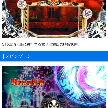
ST6回消化後に移行する電サポ30回の時短状態。
スピンゾーン