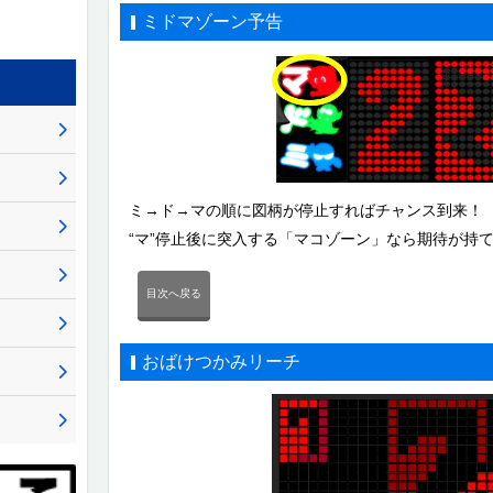
ミドマゾーン予告
ミ→ド→マの順に図柄が停止すればチャンス到来！
“マ”停止後に突入する「マコゾーン」なら期待が持
目次へ戻る
おばけつかみリーチ