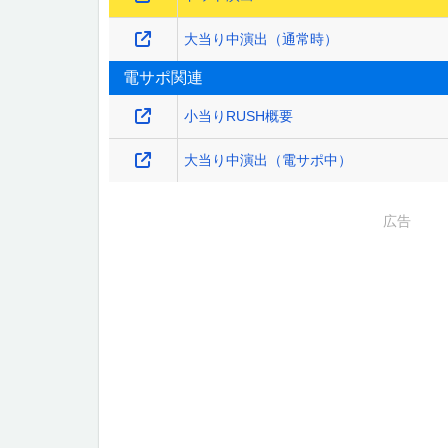
大当り中演出（通常時）
電サポ関連
小当りRUSH概要
大当り中演出（電サポ中）
広告