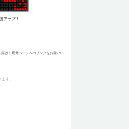
度アップ！
る際は引用元ページへのリンクをお願いい
きます。