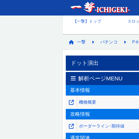
【一撃】トップ
スロ
一撃
パチンコ
P
ドット演出
解析ページMENU
基本情報
機種概要
攻略情報
ボーダーライン･期待値
通常関連