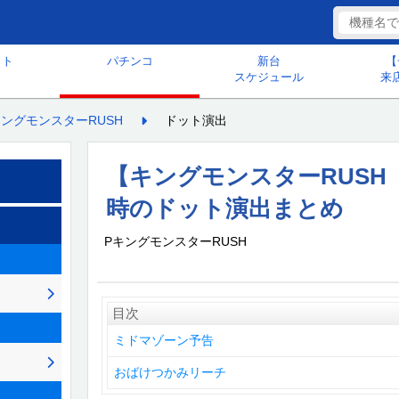
ット
パチンコ
新台
【
スケジュール
来
キングモンスターRUSH
ドット演出
【キングモンスターRUSH
時のドット演出まとめ
PキングモンスターRUSH
目次
ミドマゾーン予告
おばけつかみリーチ