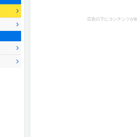
広告の下にコンテンツが