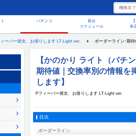
ット
パチンコ
新台
【
スケジュール
来
ィーバー彼女、お借りします LT-Light ver.
ボーダーライン･期待
【かのかり ライト（パチ
期待値｜交換率別の情報を
します】
Pフィーバー彼女、お借りします LT-Light ver.
目次
ボーダーライン