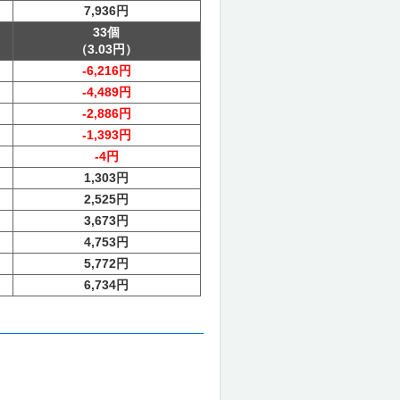
7,936円
33個
（3.03円）
-6,216円
-4,489円
-2,886円
-1,393円
-4円
1,303円
2,525円
3,673円
4,753円
5,772円
6,734円