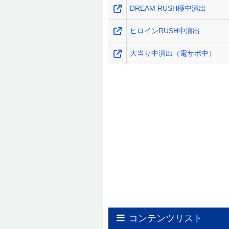
DREAM RUSH極中演出
ヒロインRUSH中演出
大当り中演出（電サポ中）
コンテンツリスト