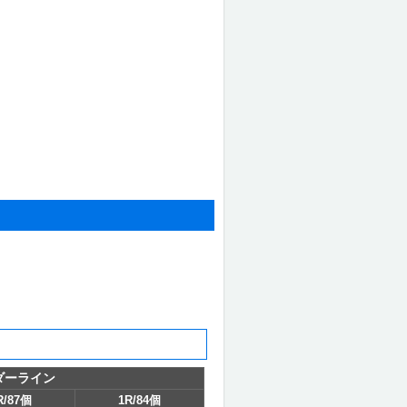
ダーライン
R/87個
1R/84個