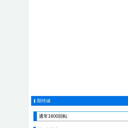
期待値
通常1600回転