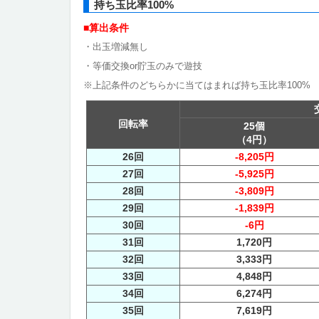
持ち玉比率100%
■算出条件
・出玉増減無し
・等価交換or貯玉のみで遊技
※上記条件のどちらかに当てはまれば持ち玉比率100%
回転率
25個
（4円）
26回
-8,205円
27回
-5,925円
28回
-3,809円
29回
-1,839円
30回
-6円
31回
1,720円
32回
3,333円
33回
4,848円
34回
6,274円
35回
7,619円