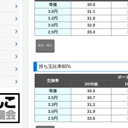
等価
30.0
3.5円
31.1
3.3円
31.8
3.0円
32.9
2.5円
35.4
目次へ戻る
持ち玉比率80%
ボー
交換率
1R/90個
1
等価
30.0
3.5円
30.7
3.3円
31.2
3.0円
31.9
2.5円
33.6