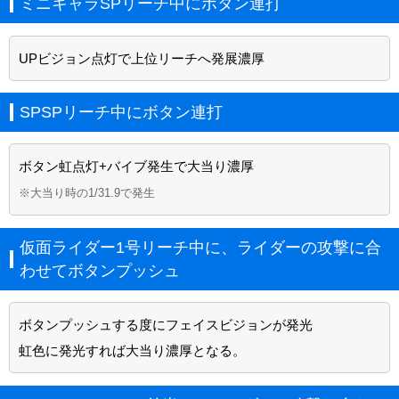
ミニキャラSPリーチ中にボタン連打
UPビジョン点灯で上位リーチへ発展濃厚
SPSPリーチ中にボタン連打
ボタン虹点灯+バイブ発生で大当り濃厚
※大当り時の1/31.9で発生
仮面ライダー1号リーチ中に、ライダーの攻撃に合
わせてボタンプッシュ
ボタンプッシュする度にフェイスビジョンが発光
虹色に発光すれば大当り濃厚となる。