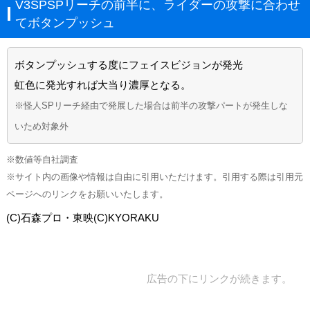
V3SPSPリーチの前半に、ライダーの攻撃に合わせ
てボタンプッシュ
ボタンプッシュする度にフェイスビジョンが発光
虹色に発光すれば大当り濃厚となる。
※怪人SPリーチ経由で発展した場合は前半の攻撃パートが発生しな
いため対象外
※数値等自社調査
※サイト内の画像や情報は自由に引用いただけます。引用する際は引用元
ページへのリンクをお願いいたします。
(C)石森プロ・東映(C)KYORAKU
広告の下にリンクが続きます。