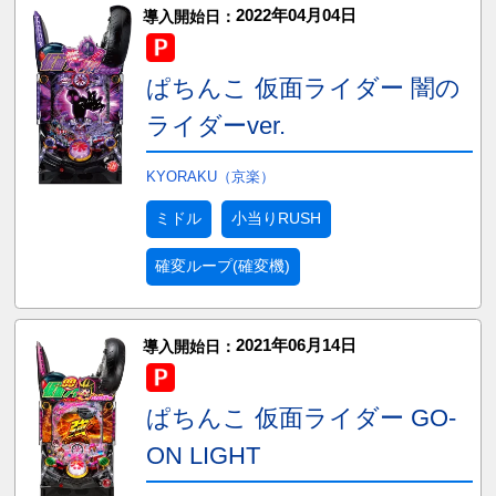
2022年04月04日
導入開始日：
ぱちんこ 仮面ライダー 闇の
ライダーver.
KYORAKU（京楽）
ミドル
小当りRUSH
確変ループ(確変機)
2021年06月14日
導入開始日：
ぱちんこ 仮面ライダー GO-
ON LIGHT