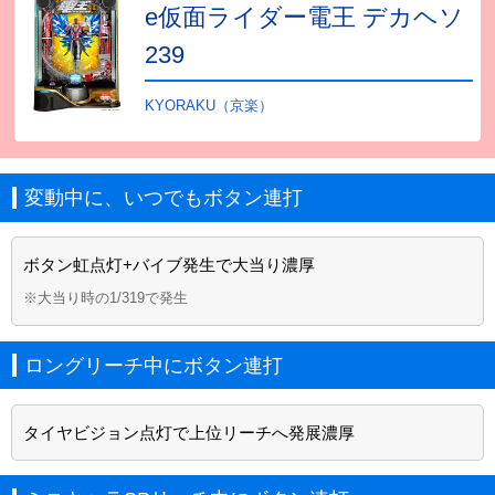
e仮面ライダー電王 デカヘソ
239
KYORAKU（京楽）
変動中に、いつでもボタン連打
ボタン虹点灯+バイブ発生で大当り濃厚
※大当り時の1/319で発生
ロングリーチ中にボタン連打
タイヤビジョン点灯で上位リーチへ発展濃厚