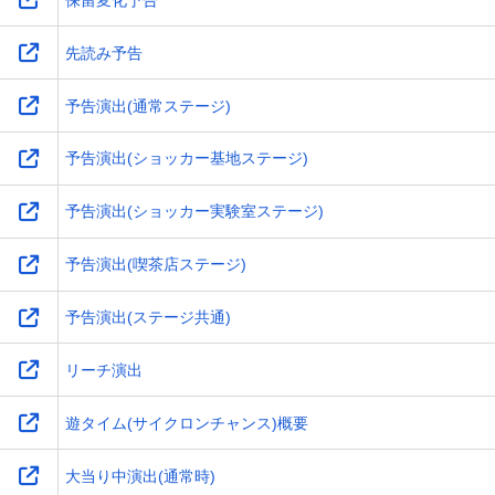
先読み予告
予告演出(通常ステージ)
予告演出(ショッカー基地ステージ)
予告演出(ショッカー実験室ステージ)
予告演出(喫茶店ステージ)
予告演出(ステージ共通)
リーチ演出
遊タイム(サイクロンチャンス)概要
大当り中演出(通常時)