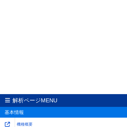
解析ページMENU
基本情報
機種概要