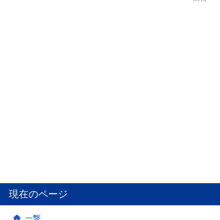
現在のページ
一撃