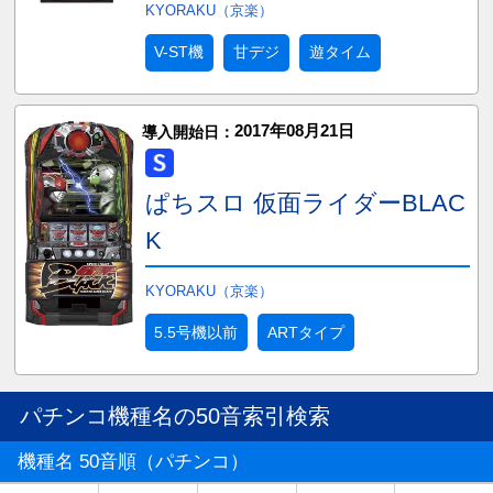
KYORAKU（京楽）
V-ST機
甘デジ
遊タイム
2017年08月21日
導入開始日：
ぱちスロ 仮面ライダーBLAC
K
KYORAKU（京楽）
5.5号機以前
ARTタイプ
パチンコ機種名の50音索引検索
機種名 50音順（パチンコ）