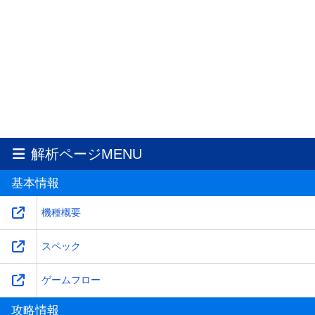
解析ページMENU
基本情報
機種概要
スペック
ゲームフロー
攻略情報