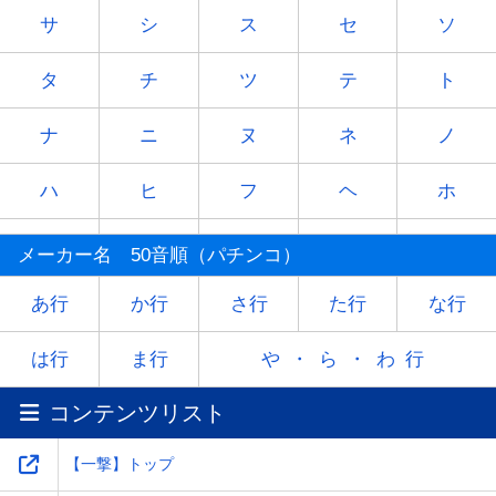
サ
シ
ス
セ
ソ
タ
チ
ツ
テ
ト
ナ
ニ
ヌ
ネ
ノ
ハ
ヒ
フ
ヘ
ホ
マ
ミ
ム
メ
モ
メーカー名 50音順（パチンコ）
ヤ
-
ユ
-
ヨ
あ行
か行
さ行
た行
な行
ラ
リ
ル
レ
ロ
は行
ま行
や・ら・わ行
コンテンツリスト
ワ
-
-
-
-
【一撃】トップ