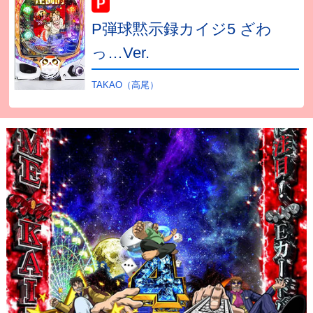
P弾球黙示録カイジ5 ざわ
っ…Ver.
TAKAO（高尾）