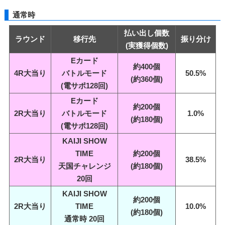
通常時
払い出し個数
ラウンド
移行先
振り分け
(実獲得個数)
Eカード
約400個
4R大当り
バトルモード
50.5%
(約360個)
(電サポ128回)
Eカード
約200個
2R大当り
バトルモード
1.0%
(約180個)
(電サポ128回)
KAIJI SHOW
TIME
約200個
2R大当り
38.5%
天国チャレンジ
(約180個)
20回
KAIJI SHOW
約200個
2R大当り
TIME
10.0%
(約180個)
通常時 20回