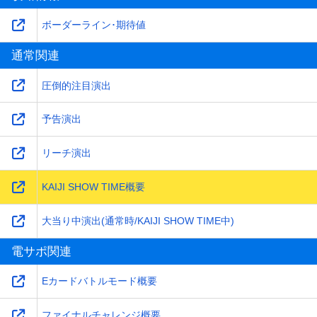
ボーダーライン･期待値
通常関連
圧倒的注目演出
予告演出
リーチ演出
KAIJI SHOW TIME概要
大当り中演出(通常時/KAIJI SHOW TIME中)
電サポ関連
Eカードバトルモード概要
ファイナルチャレンジ概要