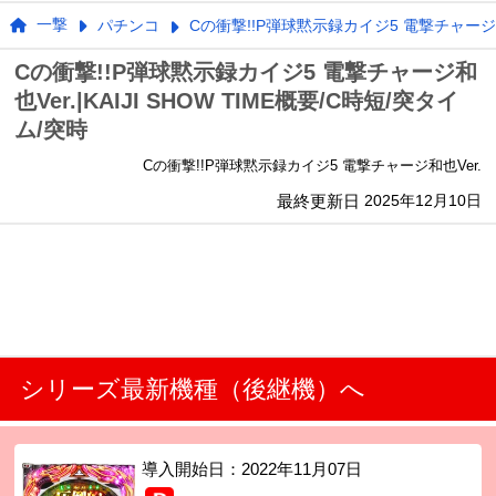
一撃
パチンコ
Cの衝撃!!P弾球黙示録カイジ5 電撃チャージ和
Cの衝撃!!P弾球黙示録カイジ5 電撃チャージ和
也Ver.|KAIJI SHOW TIME概要/C時短/突タイ
ム/突時
Cの衝撃!!P弾球黙示録カイジ5 電撃チャージ和也Ver.
最終更新日
2025年12月10日
シリーズ最新機種（後継機）へ
導入開始日：
2022年11月07日