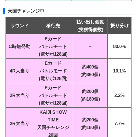
天国チャレンジ中
払い出し個数
ラウンド
移行先
振り分け
(実獲得個数)
Eカード
C時短発動
バトルモード
–
80.0%
(電サポ128回)
Eカード
約400個
4R大当り
バトルモード
10.1%
(約360個)
(電サポ128回)
Eカード
約200個
2R大当り
バトルモード
2.2%
(約180個)
(電サポ128回)
KAIJI SHOW
TIME
約200個
2R大当り
7.7%
天国チャレンジ
(約180個)
20回