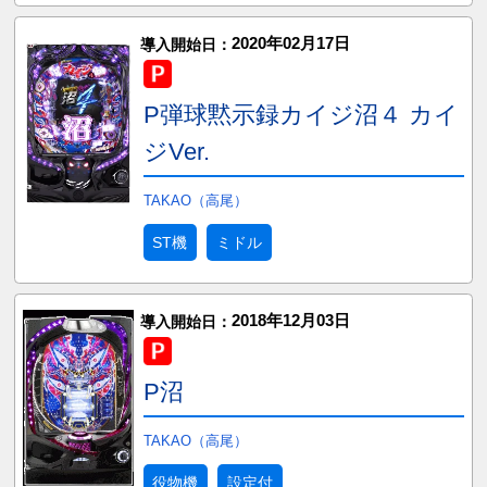
2020年02月17日
導入開始日：
P弾球黙示録カイジ沼４ カイ
ジVer.
TAKAO（高尾）
ST機
ミドル
2018年12月03日
導入開始日：
P沼
TAKAO（高尾）
役物機
設定付