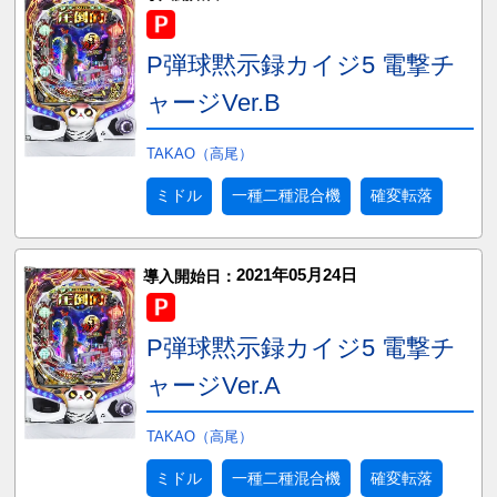
P弾球黙示録カイジ5 電撃チ
ャージVer.B
TAKAO（高尾）
ミドル
一種二種混合機
確変転落
2021年05月24日
導入開始日：
P弾球黙示録カイジ5 電撃チ
ャージVer.A
TAKAO（高尾）
ミドル
一種二種混合機
確変転落