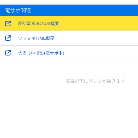
電サポ関連
夢幻双嵐BONUS概要
ツラヌキTIME概要
大当り中演出(電サポ中)
広告の下にリンクが続きます。