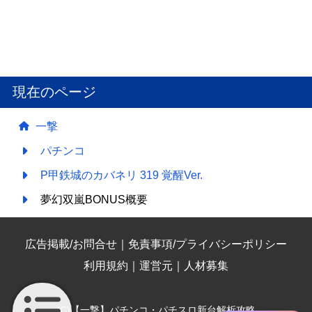
現在のページ
一撃
パチンコ
P甲鉄城のカバネリ 319 覚醒Ver.
夢幻双嵐BONUS概要
広告掲載/お問合せ
｜
免責事項/プライバシーポリシー
利用規約
｜
運営元
｜
人材募集
(C)【一撃】パチンコ・パチスロ新台解析攻略