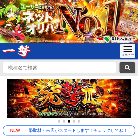
NEW
一撃取材・来店がスタートします！チェックしてね！