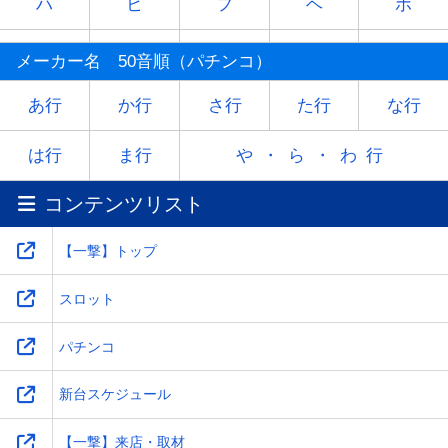
ハ
ヒ
フ
ヘ
ホ
マ
ミ
ム
メ
モ
メーカー名 50音順（パチンコ）
ヤ
-
ユ
-
ヨ
あ行
か行
さ行
た行
な行
ラ
リ
ル
レ
ロ
は行
ま行
や・ら・わ行
コンテンツリスト
ワ
-
-
-
-
【一撃】トップ
スロット
パチンコ
新台スケジュール
【一撃】来店・取材