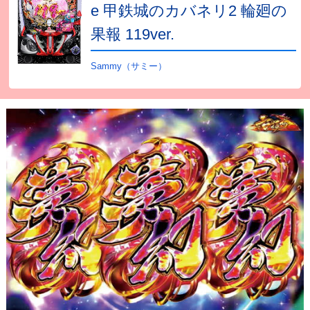
e 甲鉄城のカバネリ2 輪廻の
果報 119ver.
Sammy（サミー）