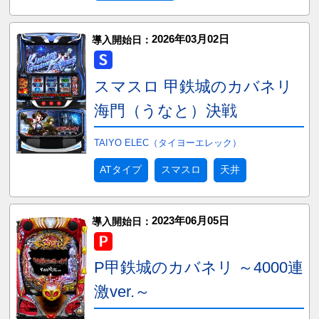
2026年03月02日
導入開始日：
スマスロ 甲鉄城のカバネリ
海門（うなと）決戦
TAIYO ELEC（タイヨーエレック）
ATタイプ
スマスロ
天井
2023年06月05日
導入開始日：
P甲鉄城のカバネリ ～4000連
激ver.～