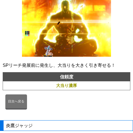
SPリーチ発展前に発生し、大当りを大きく引き寄せる！
信頼度
大当り濃厚
目次へ戻る
炎鷹ジャッジ