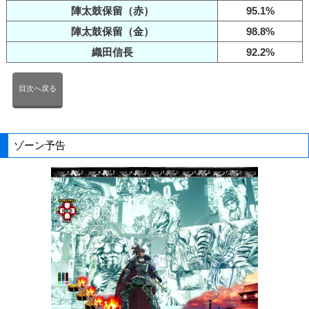
陣太鼓保留（赤）
95.1%
陣太鼓保留（金）
98.8%
織田信長
92.2%
目次へ戻る
ゾーン予告