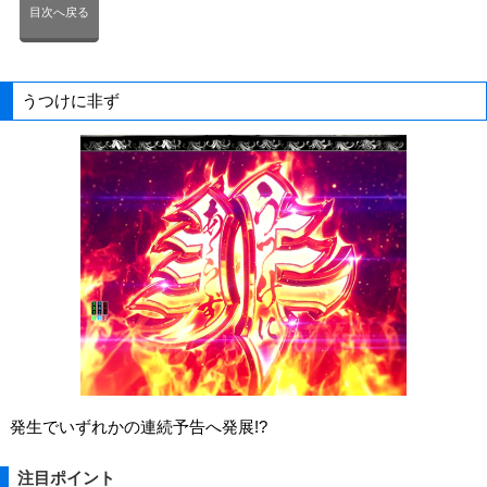
目次へ戻る
うつけに非ず
発生でいずれかの連続予告へ発展!?
注目ポイント