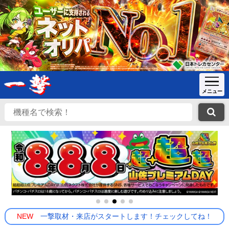
NEW
一撃取材・来店がスタートします！チェックしてね！