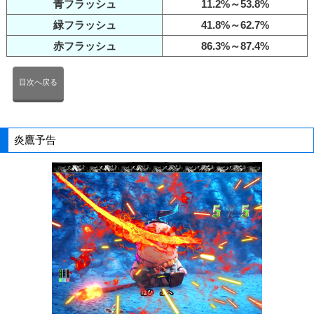
青フラッシュ
11.2%～53.8%
緑フラッシュ
41.8%～62.7%
赤フラッシュ
86.3%～87.4%
目次へ戻る
炎鷹予告