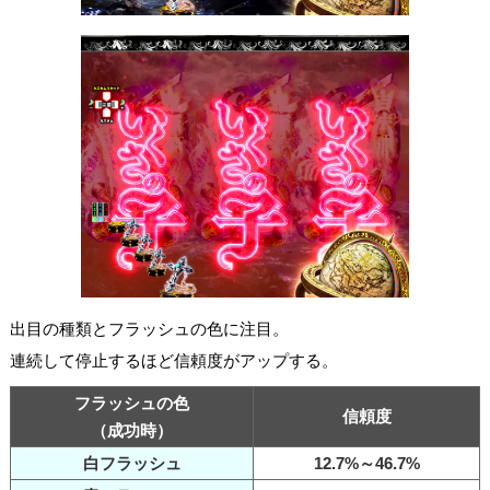
出目の種類とフラッシュの色に注目。
連続して停止するほど信頼度がアップする。
フラッシュの色
信頼度
（成功時）
白フラッシュ
12.7%～46.7%