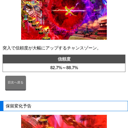
突入で信頼度が大幅にアップするチャンスゾーン。
信頼度
82.7%～88.7%
目次へ戻る
保留変化予告