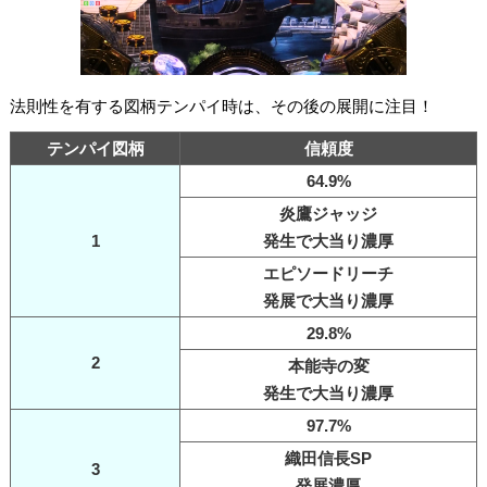
法則性を有する図柄テンパイ時は、その後の展開に注目！
テンパイ図柄
信頼度
64.9%
炎鷹ジャッジ
1
発生で大当り濃厚
エピソードリーチ
発展で大当り濃厚
29.8%
2
本能寺の変
発生で大当り濃厚
97.7%
織田信長SP
3
発展濃厚