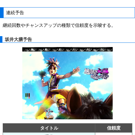
連続予告
継続回数やチャンスアップの種類で信頼度を示唆する。
坂井大膳予告
タイトル
信頼度