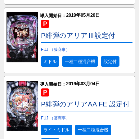
2019年05月20日
導入開始日：
P緋弾のアリアⅢ設定付
FUJI（藤商事）
ミドル
一種二種混合機
設定付
2019年03月04日
導入開始日：
P緋弾のアリアAA FE 設定付
FUJI（藤商事）
ライトミドル
一種二種混合機