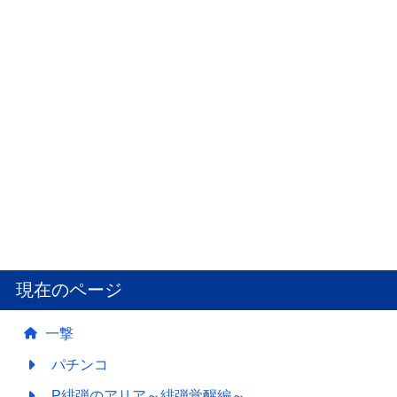
現在のページ
一撃
パチンコ
P緋弾のアリア～緋弾覚醒編～