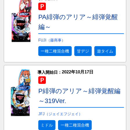
PA緋弾のアリア～緋弾覚醒
編～
FUJI（藤商事）
一種二種混合機
甘デジ
遊タイム
2022年10月17日
導入開始日：
P緋弾のアリア～緋弾覚醒編
～319Ver.
JFJ（ジェイエフジェイ）
ミドル
一種二種混合機