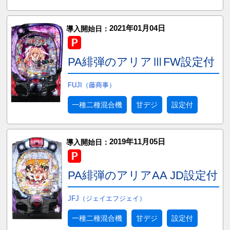
2021年01月04日
導入開始日：
PA緋弾のアリアⅢFW設定付
FUJI（藤商事）
一種二種混合機
甘デジ
設定付
2019年11月05日
導入開始日：
PA緋弾のアリアAA JD設定付
JFJ（ジェイエフジェイ）
一種二種混合機
甘デジ
設定付