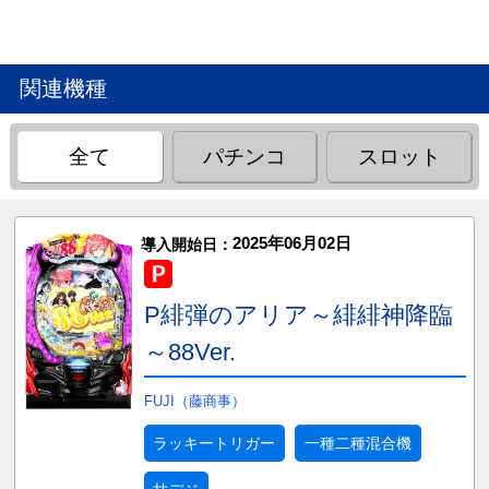
関連機種
全て
パチンコ
スロット
2025年06月02日
導入開始日：
P緋弾のアリア～緋緋神降臨
～88Ver.
FUJI（藤商事）
ラッキートリガー
一種二種混合機