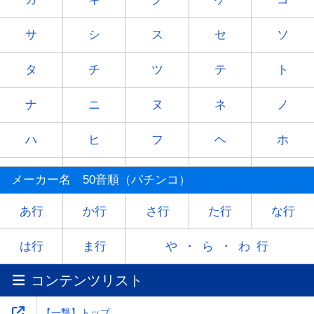
サ
シ
ス
セ
ソ
タ
チ
ツ
テ
ト
ナ
ニ
ヌ
ネ
ノ
ハ
ヒ
フ
ヘ
ホ
マ
ミ
ム
メ
モ
メーカー名 50音順（パチンコ）
ヤ
-
ユ
-
ヨ
あ行
か行
さ行
た行
な行
ラ
リ
ル
レ
ロ
は行
ま行
や・ら・わ行
コンテンツリスト
ワ
-
-
-
-
【一撃】トップ