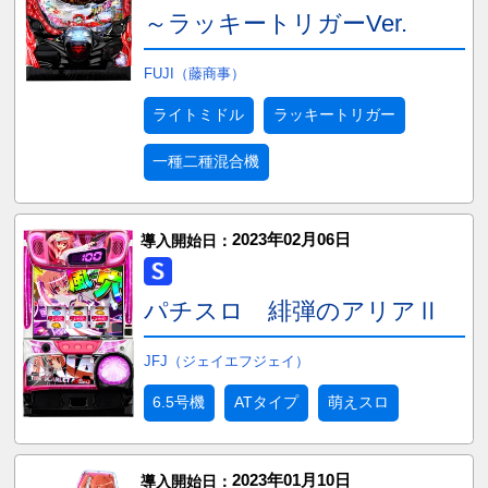
～ラッキートリガーVer.
FUJI（藤商事）
ライトミドル
ラッキートリガー
一種二種混合機
2023年02月06日
導入開始日：
パチスロ 緋弾のアリアⅡ
JFJ（ジェイエフジェイ）
6.5号機
ATタイプ
萌えスロ
2023年01月10日
導入開始日：