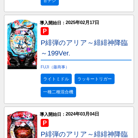
甘デジ
2025年02月17日
導入開始日：
P緋弾のアリア～緋緋神降臨
～199Ver.
FUJI（藤商事）
ライトミドル
ラッキートリガー
一種二種混合機
2024年03月04日
導入開始日：
P緋弾のアリア～緋緋神降臨