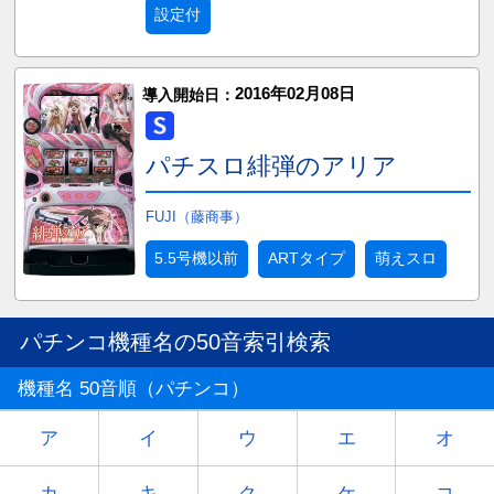
設定付
2016年02月08日
導入開始日：
パチスロ緋弾のアリア
FUJI（藤商事）
5.5号機以前
ARTタイプ
萌えスロ
パチンコ機種名の50音索引検索
機種名 50音順（パチンコ）
ア
イ
ウ
エ
オ
カ
キ
ク
ケ
コ