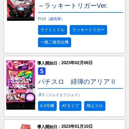
～ラッキートリガーVer.
FUJI（藤商事）
ライトミドル
ラッキートリガー
一種二種混合機
2023年02月06日
導入開始日：
パチスロ 緋弾のアリアⅡ
JFJ（ジェイエフジェイ）
6.5号機
ATタイプ
萌えスロ
2023年01月10日
導入開始日：