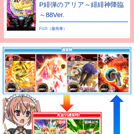
P緋弾のアリア～緋緋神降臨
～88Ver.
FUJI（藤商事）