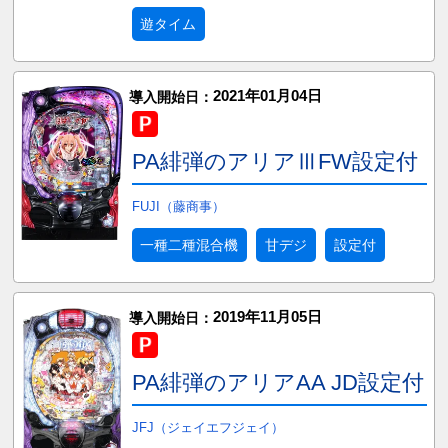
遊タイム
2021年01月04日
導入開始日：
PA緋弾のアリアⅢFW設定付
FUJI（藤商事）
一種二種混合機
甘デジ
設定付
2019年11月05日
導入開始日：
PA緋弾のアリアAA JD設定付
JFJ（ジェイエフジェイ）