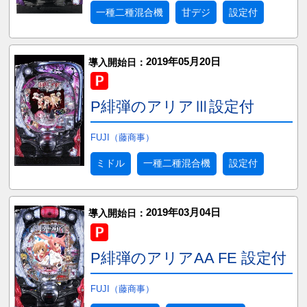
一種二種混合機
甘デジ
設定付
2019年05月20日
導入開始日：
P緋弾のアリアⅢ設定付
FUJI（藤商事）
ミドル
一種二種混合機
設定付
2019年03月04日
導入開始日：
P緋弾のアリアAA FE 設定付
FUJI（藤商事）