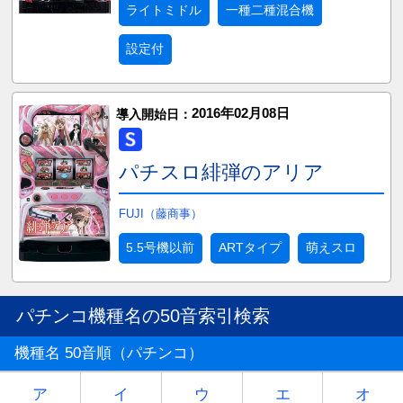
ライトミドル
一種二種混合機
設定付
2016年02月08日
導入開始日：
パチスロ緋弾のアリア
FUJI（藤商事）
5.5号機以前
ARTタイプ
萌えスロ
パチンコ機種名の50音索引検索
機種名 50音順（パチンコ）
ア
イ
ウ
エ
オ