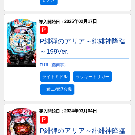
2025年02月17日
導入開始日：
P緋弾のアリア～緋緋神降臨
～199Ver.
FUJI（藤商事）
ライトミドル
ラッキートリガー
一種二種混合機
2024年03月04日
導入開始日：
P緋弾のアリア～緋緋神降臨