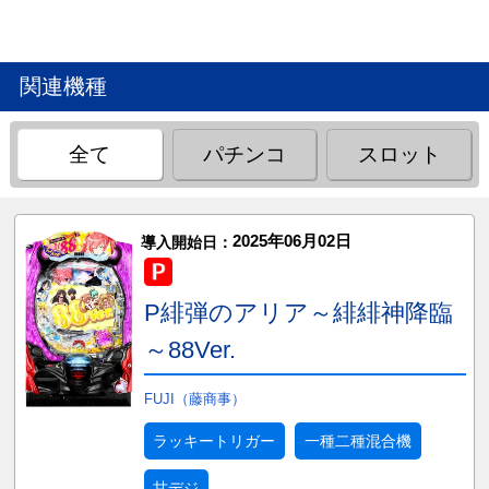
関連機種
全て
パチンコ
スロット
2025年06月02日
導入開始日：
P緋弾のアリア～緋緋神降臨
～88Ver.
FUJI（藤商事）
ラッキートリガー
一種二種混合機
甘デジ