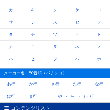
カ
キ
ク
ケ
コ
サ
シ
ス
セ
ソ
タ
チ
ツ
テ
ト
ナ
ニ
ヌ
ネ
ノ
ハ
ヒ
フ
ヘ
ホ
マ
ミ
ム
メ
モ
メーカー名 50音順（パチンコ）
ヤ
-
ユ
-
ヨ
あ行
か行
さ行
た行
な行
ラ
リ
ル
レ
ロ
は行
ま行
や・ら・わ行
コンテンツリスト
ワ
-
-
-
-