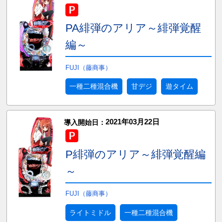
PA緋弾のアリア～緋弾覚醒
編～
FUJI（藤商事）
一種二種混合機
甘デジ
遊タイム
2021年03月22日
導入開始日：
P緋弾のアリア～緋弾覚醒編
～
FUJI（藤商事）
ライトミドル
一種二種混合機