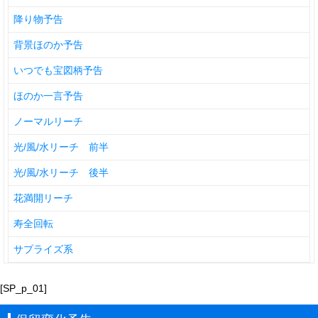
降り物予告
背景ほのか予告
いつでも宝図柄予告
ほのか一言予告
ノーマルリーチ
光/風/水リーチ 前半
光/風/水リーチ 後半
花満開リーチ
寿全回転
サプライズ系
[SP_p_01]