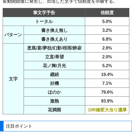
変動開始後に発生し、出現した文字で信頼度を示唆する。
筆文字予告
信頼度
トータル
5.0%
書き換え無し
3.2%
パターン
書き換えあり
6.8%
恵風/宴/夢枕/幻影/桜雨/静寂
2.8%
立直/希望
2.0%
花ノ舞/月光
5.2%
継続
19.4%
文字
好機
7.1%
ほのか
79.6%
激熱
93.9%
花満開
10R確変大当り濃厚
注目ポイント