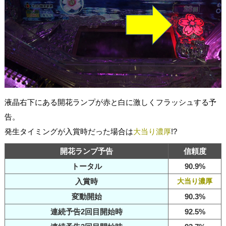
液晶右下にある開花ランプが赤と白に激しくフラッシュする予
告。
発生タイミングが入賞時だった場合は
大当り濃厚
!?
開花ランプ予告
信頼度
トータル
90.9%
入賞時
大当り濃厚
変動開始
90.3%
連続予告2回目開始時
92.5%