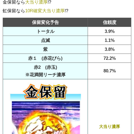
金保留なら
大当り濃厚
!?
虹保留なら
10R確変大当り濃厚
!?
保留変化予告
信頼度
トータル
3.9%
点滅
1.1%
紫
3.8%
赤１ (赤花びら)
72.2%
赤2 (赤玉)
80.7%
※花満開リーチ濃厚
大当り濃厚