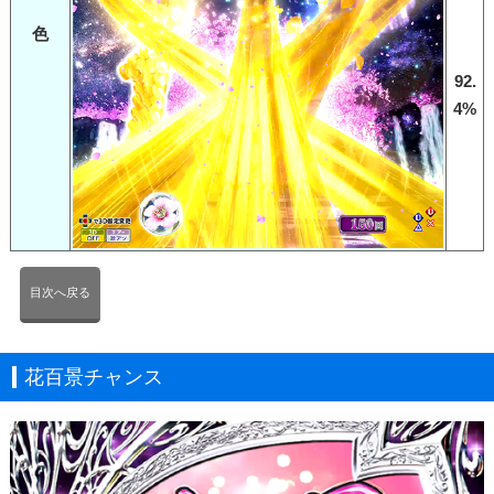
色
92.
4%
目次へ戻る
花百景チャンス