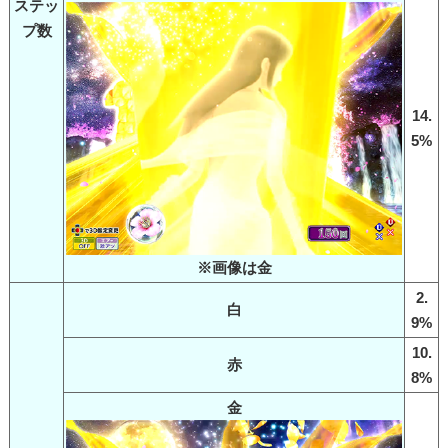
ステッ
プ数
14.
5%
※画像は金
2.
白
9%
10.
赤
8%
金