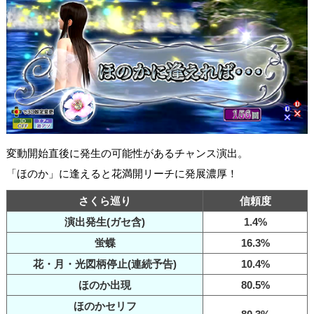
変動開始直後に発生の可能性があるチャンス演出。
「ほのか」に逢えると花満開リーチに発展濃厚！
さくら巡り
信頼度
演出発生(ガセ含)
1.4%
蛍蝶
16.3%
花・月・光図柄停止(連続予告)
10.4%
ほのか出現
80.5%
ほのかセリフ