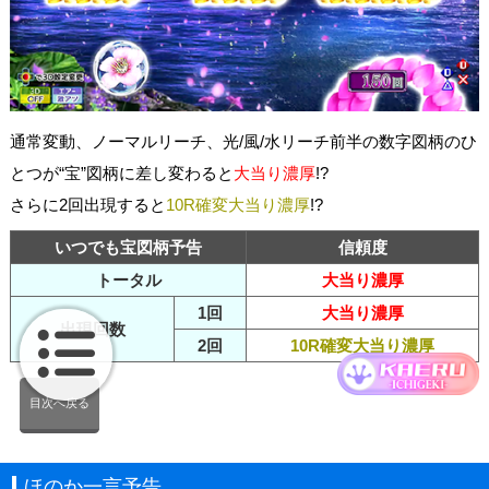
通常変動、ノーマルリーチ、光/風/水リーチ前半の数字図柄のひ
とつが“宝”図柄に差し変わると
大当り濃厚
!?
さらに2回出現すると
10R確変大当り濃厚
!?
いつでも宝図柄予告
信頼度
トータル
大当り濃厚
1回
大当り濃厚
出現回数
2回
10R確変大当り濃厚
目次へ戻る
ほのか一言予告