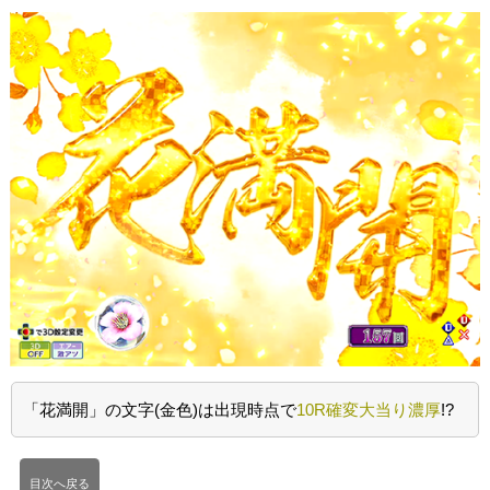
「花満開」の文字(金色)は出現時点で
10R確変大当り濃厚
!?
目次へ戻る