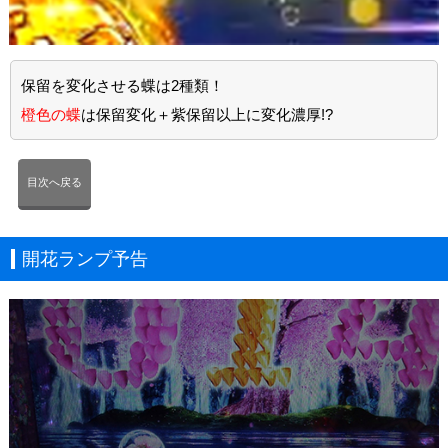
保留を変化させる蝶は2種類！
橙色の蝶
は保留変化＋紫保留以上に変化濃厚!?
目次へ戻る
開花ランプ予告