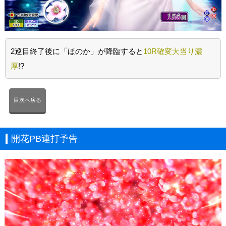
2巡目終了後に「ほのか」が降臨すると
10R確変大当り濃
厚
!?
目次へ戻る
開花PB連打予告