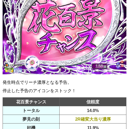
発生時点でリーチ濃厚となる予告。
停止した予告のアイコンをストック！
花百景チャンス
信頼度
トータル
14.0%
夢見の刻
2R確変大当り濃厚
好機
11.9%