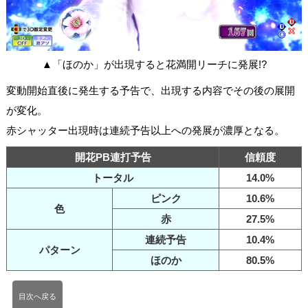
▲「ほのか」が出現すると花満開リーチに発展!?
変動開始直後に発生する予告で、出現する内容でその後の展開
が変化。
赤シャッター出現時は連続予告以上への発展が濃厚となる。
開花PB連打予告
信頼度
トータル
14.0%
ピンク
10.6%
色
赤
27.5%
連続予告
10.4%
パターン
ほのか
80.5%
目次へ戻る