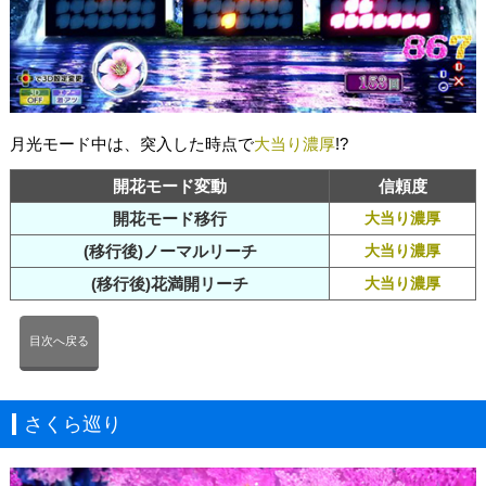
月光モード中は、突入した時点で
大当り濃厚
!?
開花モード変動
信頼度
開花モード移行
大当り濃厚
(移行後)ノーマルリーチ
大当り濃厚
(移行後)花満開リーチ
大当り濃厚
目次へ戻る
さくら巡り