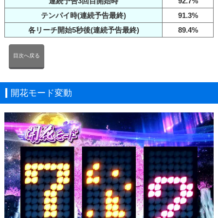
連続予告3回目開始時
92.7%
テンパイ時(連続予告最終)
91.3%
各リーチ開始5秒後(連続予告最終)
89.4%
目次へ戻る
開花モード変動