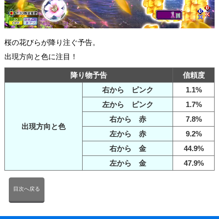
桜の花びらが降り注ぐ予告。
出現方向と色に注目！
降り物予告
信頼度
右から ピンク
1.1%
左から ピンク
1.7%
右から 赤
7.8%
出現方向と色
左から 赤
9.2%
右から 金
44.9%
左から 金
47.9%
目次へ戻る