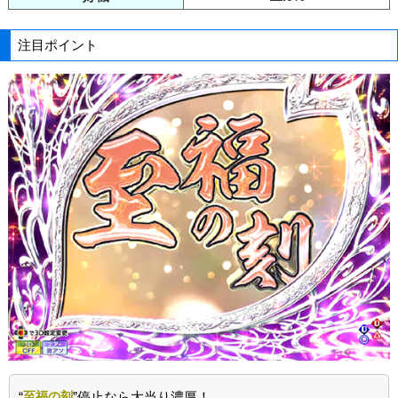
注目ポイント
“
至福の刻
”停止なら大当り濃厚！