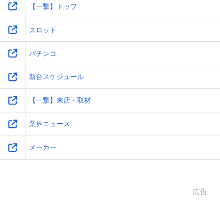
【一撃】トップ
スロット
パチンコ
新台スケジュール
【一撃】来店・取材
業界ニュース
メーカー
広告