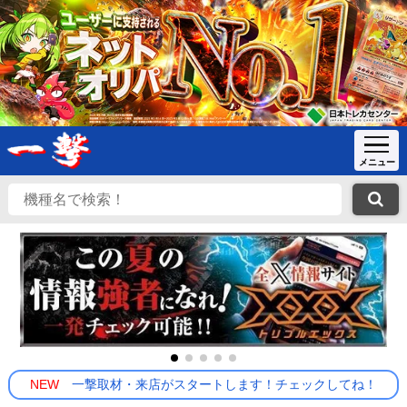
NEW
一撃取材・来店がスタートします！チェックしてね！