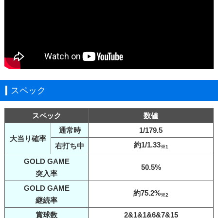
スペック
スペック
数値
通常時
1/179.5
大当り確率
約1/1.33
右打ち中
※1
GOLD GAME
50.5%
突入率
GOLD GAME
約75.2%
※2
継続率
賞球数
2&1&1&6&7&15