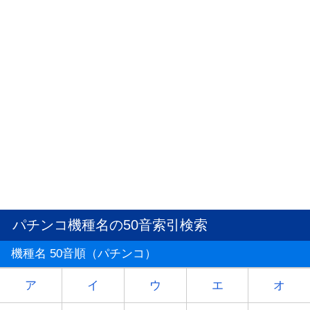
パチンコ機種名の50音索引検索
機種名 50音順（パチンコ）
ア
イ
ウ
エ
オ