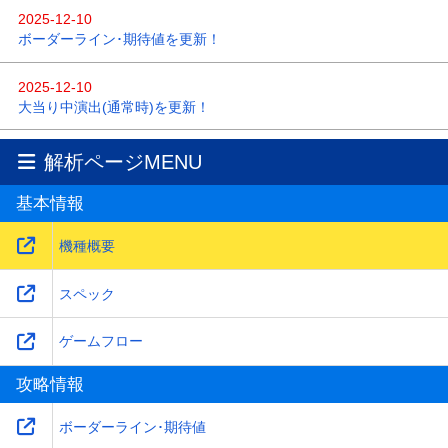
2025-12-10
ボーダーライン･期待値を更新！
2025-12-10
大当り中演出(通常時)を更新！
2025-12-09
解析ページMENU
スペックを更新！
基本情報
2023-02-01
機種概要を更新！
機種概要
スペック
ゲームフロー
攻略情報
ボーダーライン･期待値