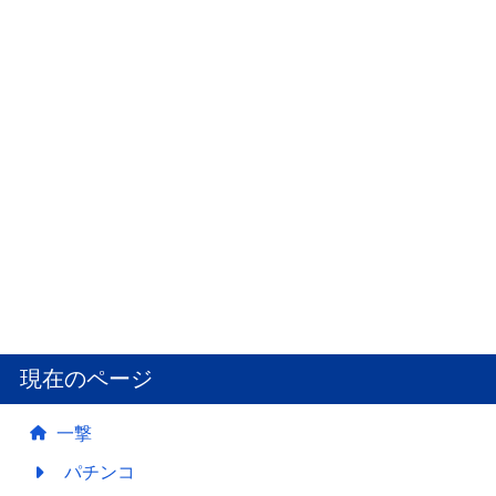
現在のページ
一撃
パチンコ