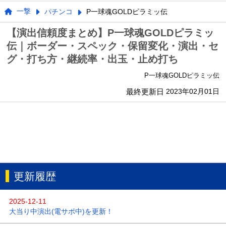
一撃
パチンコ
P一球魂GOLDピラミッ伝
【演出信頼度まとめ】P一球魂GOLDピラミッ
伝｜ボーダー・スペック・保留変化・演出・セ
グ・打ち方・継続率・出玉・止め打ち
P一球魂GOLDピラミッ伝
最終更新日
2023年02月01日
更新履歴
2025-12-11
大当り中演出(電サポ中)を更新！