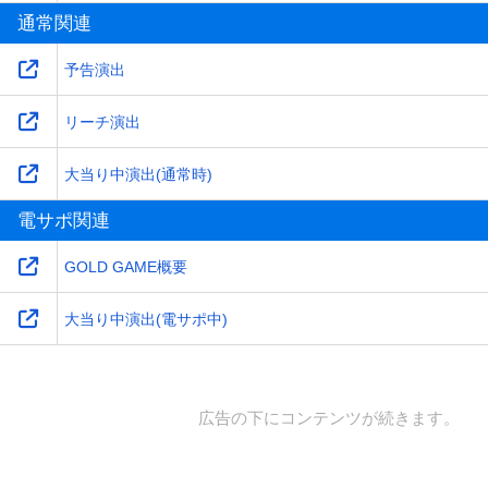
通常関連
予告演出
リーチ演出
大当り中演出(通常時)
電サポ関連
GOLD GAME概要
大当り中演出(電サポ中)
広告の下にコンテンツが続きます。