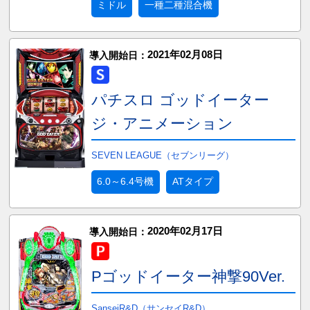
ミドル
一種二種混合機
2021年02月08日
導入開始日：
パチスロ ゴッドイーター
ジ・アニメーション
SEVEN LEAGUE（セブンリーグ）
6.0～6.4号機
ATタイプ
2020年02月17日
導入開始日：
Pゴッドイーター神撃90Ver.
SanseiR&D（サンセイR&D）