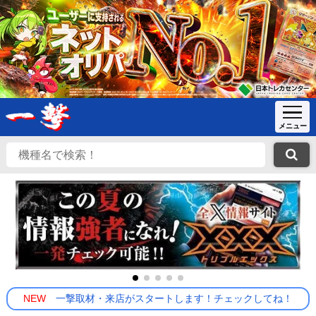
NEW
一撃取材・来店がスタートします！チェックしてね！