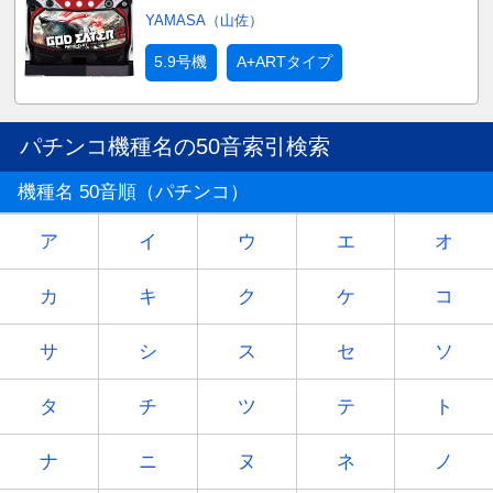
YAMASA（山佐）
5.9号機
A+ARTタイプ
パチンコ機種名の50音索引検索
機種名 50音順（パチンコ）
ア
イ
ウ
エ
オ
カ
キ
ク
ケ
コ
サ
シ
ス
セ
ソ
タ
チ
ツ
テ
ト
ナ
ニ
ヌ
ネ
ノ