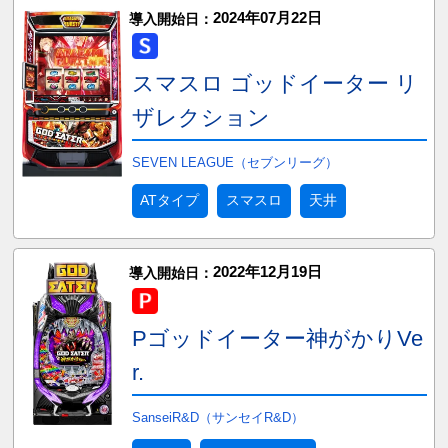
2024年07月22日
導入開始日：
スマスロ ゴッドイーター リ
ザレクション
SEVEN LEAGUE（セブンリーグ）
ATタイプ
スマスロ
天井
2022年12月19日
導入開始日：
Pゴッドイーター神がかりVe
r.
SanseiR&D（サンセイR&D）