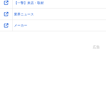
【一撃】来店・取材
業界ニュース
メーカー
広告