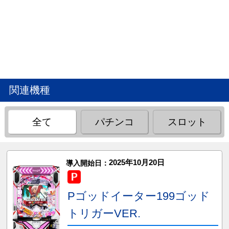
関連機種
全て
パチンコ
スロット
2025年10月20日
導入開始日：
Pゴッドイーター199ゴッド
トリガーVER.