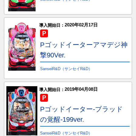
2020年02月17日
導入開始日：
Pゴッドイーターアマデジ神
撃90Ver.
SanseiR&D（サンセイR&D）
2019年04月08日
導入開始日：
Pゴッドイーター-ブラッド
の覚醒-199ver.
SanseiR&D（サンセイR&D）