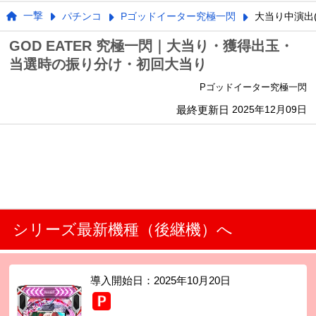
一撃
パチンコ
Pゴッドイーター究極一閃
大当り中演出(
GOD EATER 究極一閃｜大当り・獲得出玉・
当選時の振り分け・初回大当り
Pゴッドイーター究極一閃
最終更新日
2025年12月09日
シリーズ最新機種（後継機）へ
導入開始日：
2025年10月20日