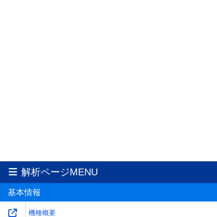
解析ページMENU
基本情報
機種概要