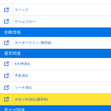
スペック
ゲームフロー
攻略情報
ボーダーライン･期待値
通常関連
4大神演出
予告演出
リーチ演出
大当り中演出(通常時)
電サポ関連