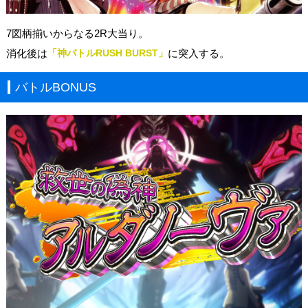
7図柄揃いからなる2R大当り。
消化後は
「神バトルRUSH BURST」
に突入する。
バトルBONUS