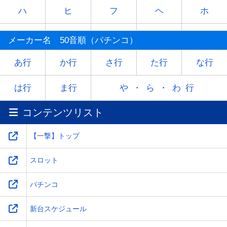
ハ
ヒ
フ
ヘ
ホ
マ
ミ
ム
メ
モ
メーカー名 50音順（パチンコ）
ヤ
-
ユ
-
ヨ
あ行
か行
さ行
た行
な行
ラ
リ
ル
レ
ロ
は行
ま行
や・ら・わ行
コンテンツリスト
ワ
-
-
-
-
【一撃】トップ
スロット
パチンコ
新台スケジュール