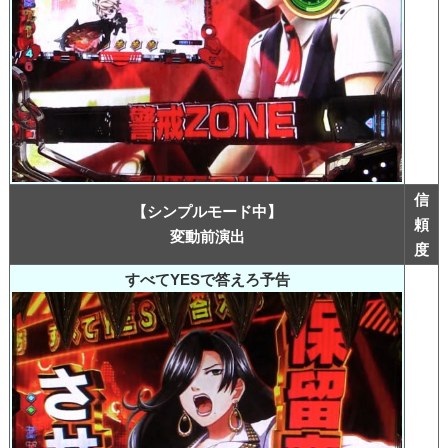
信
【シンプルモード中】
頼
変動前演出
度
すべてYESで答えろ予告