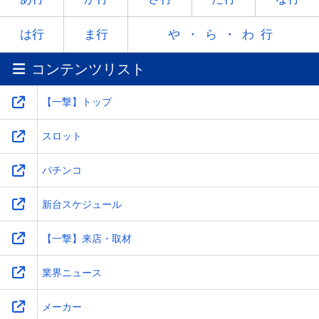
ラ
リ
ル
レ
ロ
は行
ま行
や・ら・わ行
コンテンツリスト
ワ
-
-
-
-
【一撃】トップ
スロット
パチンコ
新台スケジュール
【一撃】来店・取材
業界ニュース
メーカー