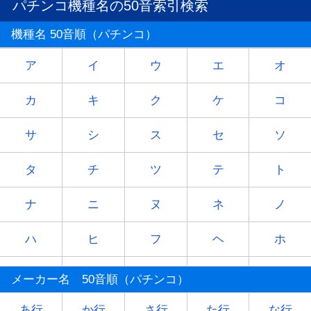
パチンコ機種名の50音索引検索
機種名 50音順（パチンコ）
ア
イ
ウ
エ
オ
カ
キ
ク
ケ
コ
サ
シ
ス
セ
ソ
タ
チ
ツ
テ
ト
ナ
ニ
ヌ
ネ
ノ
ハ
ヒ
フ
ヘ
ホ
マ
ミ
ム
メ
モ
メーカー名 50音順（パチンコ）
ヤ
-
ユ
-
ヨ
あ行
か行
さ行
た行
な行