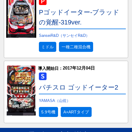
Pゴッドイーター-ブラッド
の覚醒-319ver.
SanseiR&D（サンセイR&D）
ミドル
一種二種混合機
2017年12月04日
導入開始日：
パチスロ ゴッドイーター2
YAMASA（山佐）
5.9号機
A+ARTタイプ