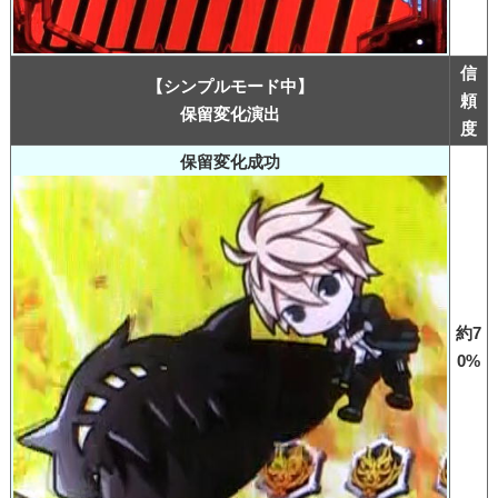
信
【シンプルモード中】
頼
保留変化演出
度
保留変化成功
約7
0%