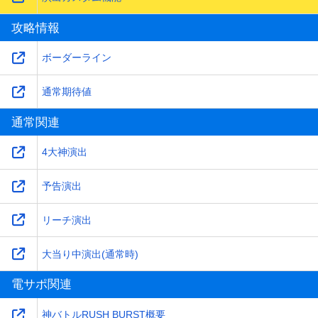
攻略情報
ボーダーライン
通常期待値
通常関連
4大神演出
予告演出
リーチ演出
大当り中演出(通常時)
電サポ関連
神バトルRUSH BURST概要