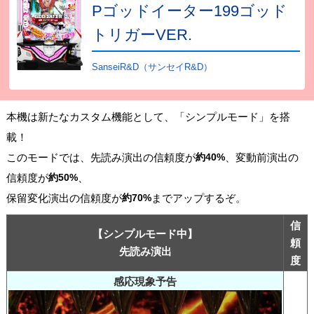
Pゴッドイーター199ゴッド
トリガーVER.
SanseiR&D（サンセイR&D）
本機は新たなカスタム機能として、「シンプルモード」を搭
載！
このモードでは、先読み演出の信頼度が
約40%
、変動前演出の
信頼度が
約50%
、
保留変化演出の信頼度が
約70%
までアップするぞ。
信
【シンプルモード中】
頼
先読み演出
度
感応現象予告