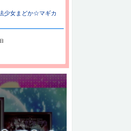
魔法少女まどか☆マギカ
9日