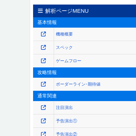
解析ページMENU
基本情報
機種概要
スペック
ゲームフロー
攻略情報
ボーダーライン･期待値
通常関連
注目演出
予告演出①
予告演出②