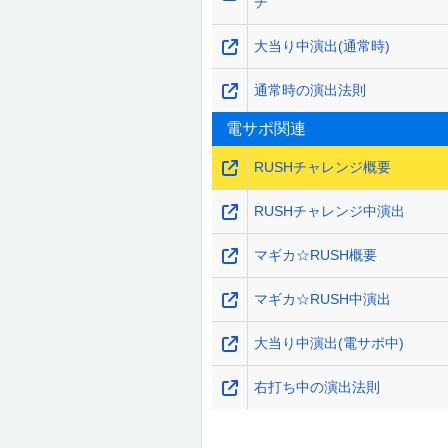
チ
大当り中演出(通常時)
通常時の演出法則
電サポ関連
RUSHチャレンジ概要
RUSHチャレンジ中演出
マギカ☆RUSH概要
マギカ☆RUSH中演出
大当り中演出(電サポ中)
右打ち中の演出法則