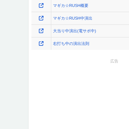
マギカ☆RUSH概要
マギカ☆RUSH中演出
大当り中演出(電サポ中)
右打ち中の演出法則
広告