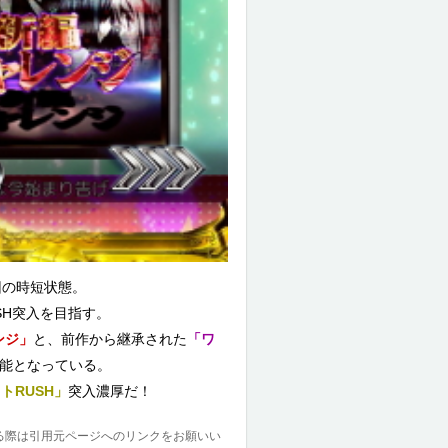
回の時短状態。
SH突入を目指す。
ンジ」
と、前作から継承された
「ワ
可能となっている。
トRUSH」
突入濃厚だ！
る際は引用元ページへのリンクをお願いい