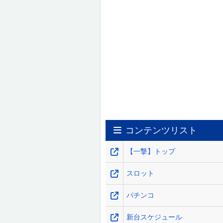
コンテンツリスト
【一撃】トップ
スロット
パチンコ
新台スケジュール