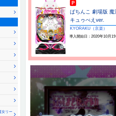
ぱちんこ 劇場版 
キュゥべえver.
KYORAKU（京楽）
2020年10月1
導入開始日：
魔女リー