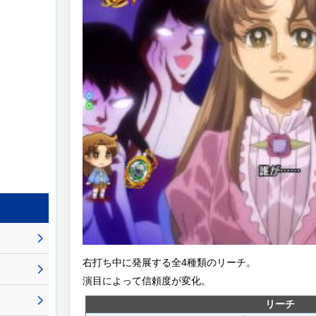
右打ち中に発展する全4種類のリーチ。
演目によって信頼度が変化。
リーチ