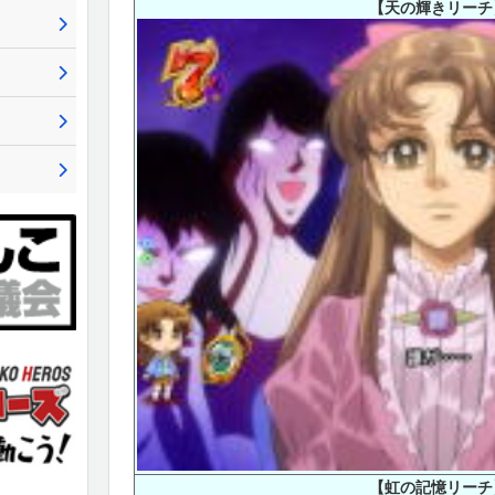
【天の輝きリーチ
【虹の記憶リーチ