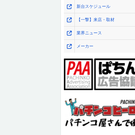
新台スケジュール
【一撃】来店・取材
業界ニュース
メーカー