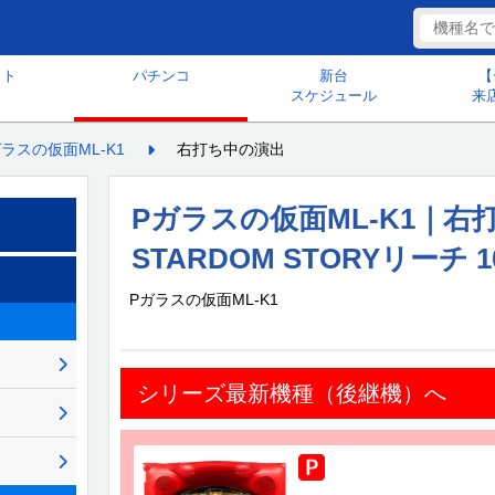
ット
パチンコ
新台
【
スケジュール
来
ガラスの仮面ML-K1
右打ち中の演出
Pガラスの仮面ML-K1｜右
STARDOM STORYリーチ
Pガラスの仮面ML-K1
シリーズ最新機種（後継機）へ