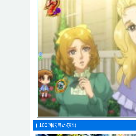
100回転目の演出