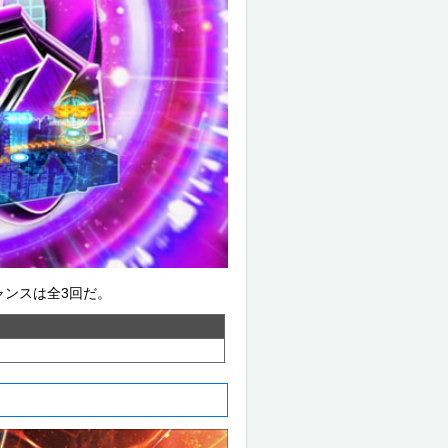
ャンスは全3回だ。