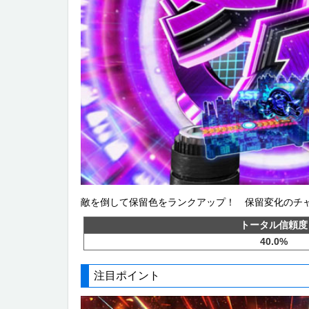
敵を倒して保留色をランクアップ！ 保留変化のチ
トータル信頼度
40.0%
注目ポイント