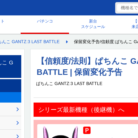
ット
パチンコ
新台
【
スケジュール
来
んこ GANTZ:3 LAST BATTLE
保留変化予告/信頼度:ぱちんこ GA
【信頼度/法則】ぱちんこ GAN
こ G
BATTLE | 保留変化予告
ぱちんこ GANTZ:3 LAST BATTLE
シリーズ最新機種（後継機）へ