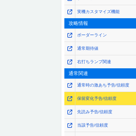
実機カスタマイズ機能
攻略情報
ボーダーライン
通常期待値
右打ちランプ関連
通常関連
通常時の激あち予告/信頼度
保留変化予告/信頼度
先読み予告/信頼度
当該予告/信頼度