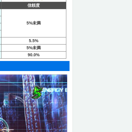
信頼度
5%未満
5.5%
5%未満
90.0%