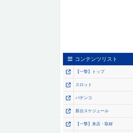
コンテンツリスト
【一撃】トップ
スロット
パチンコ
新台スケジュール
【一撃】来店・取材