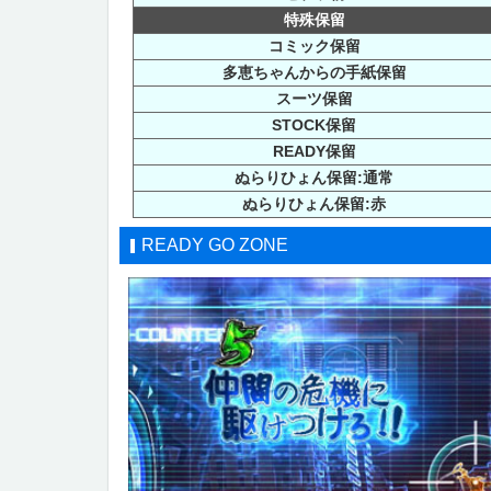
特殊保留
コミック保留
多恵ちゃんからの手紙保留
スーツ保留
STOCK保留
READY保留
ぬらりひょん保留:通常
ぬらりひょん保留:赤
READY GO ZONE