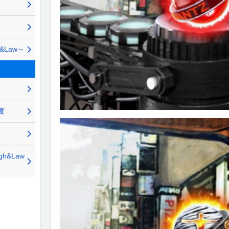
&Law～
度
h&Law