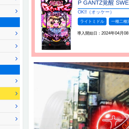
P GANTZ覚醒 SWE
OK!!（オッケー）
ライトミドル
一種二種
2024年04月0
導入開始日：