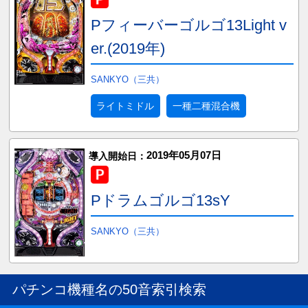
Pフィーバーゴルゴ13Light v
er.(2019年)
SANKYO（三共）
ライトミドル
一種二種混合機
2019年05月07日
導入開始日：
Pドラムゴルゴ13sY
SANKYO（三共）
パチンコ機種名の50音索引検索