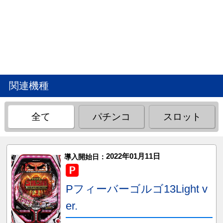
関連機種
全て
パチンコ
スロット
2022年01月11日
導入開始日：
Pフィーバーゴルゴ13Light v
er.