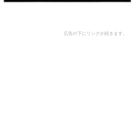
広告の下にリンクが続きます。