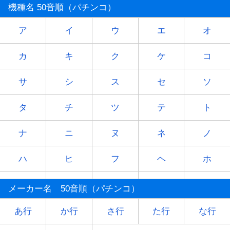
機種名 50音順（パチンコ）
ア
イ
ウ
エ
オ
カ
キ
ク
ケ
コ
サ
シ
ス
セ
ソ
タ
チ
ツ
テ
ト
ナ
ニ
ヌ
ネ
ノ
ハ
ヒ
フ
ヘ
ホ
マ
ミ
ム
メ
モ
メーカー名 50音順（パチンコ）
ヤ
-
ユ
-
ヨ
あ行
か行
さ行
た行
な行