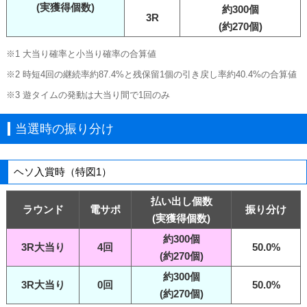
(実獲得個数)
約300個
3R
(約270個)
※1 大当り確率と小当り確率の合算値
※2 時短4回の継続率約87.4%と残保留1個の引き戻し率約40.4%の合算値
※3 遊タイムの発動は大当り間で1回のみ
当選時の振り分け
ヘソ入賞時（特図1）
払い出し個数
ラウンド
電サポ
振り分け
(実獲得個数)
約300個
3R大当り
4回
50.0%
(約270個)
約300個
3R大当り
0回
50.0%
(約270個)