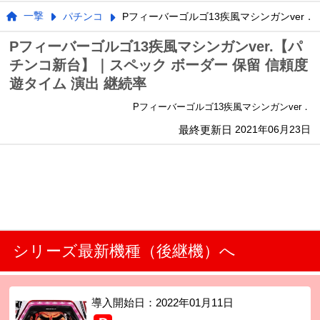
一撃
パチンコ
Pフィーバーゴルゴ13疾風マシンガンver．
Pフィーバーゴルゴ13疾風マシンガンver.【パ
チンコ新台】｜スペック ボーダー 保留 信頼度
遊タイム 演出 継続率
Pフィーバーゴルゴ13疾風マシンガンver．
最終更新日
2021年06月23日
シリーズ最新機種（後継機）へ
導入開始日：
2022年01月11日