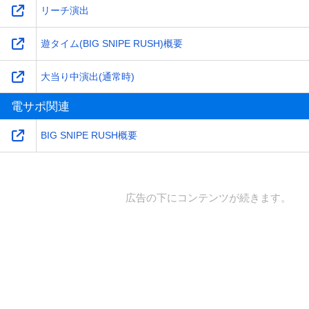
リーチ演出
遊タイム(BIG SNIPE RUSH)概要
大当り中演出(通常時)
電サポ関連
BIG SNIPE RUSH概要
広告の下にコンテンツが続きます。