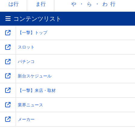
ラ
リ
ル
レ
ロ
は行
ま行
や・ら・わ行
コンテンツリスト
ワ
-
-
-
-
【一撃】トップ
スロット
パチンコ
新台スケジュール
【一撃】来店・取材
業界ニュース
メーカー