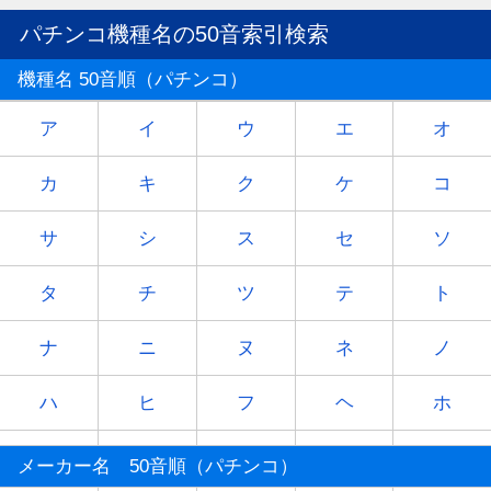
パチンコ機種名の50音索引検索
機種名 50音順（パチンコ）
ア
イ
ウ
エ
オ
カ
キ
ク
ケ
コ
サ
シ
ス
セ
ソ
タ
チ
ツ
テ
ト
ナ
ニ
ヌ
ネ
ノ
ハ
ヒ
フ
ヘ
ホ
マ
ミ
ム
メ
モ
メーカー名 50音順（パチンコ）