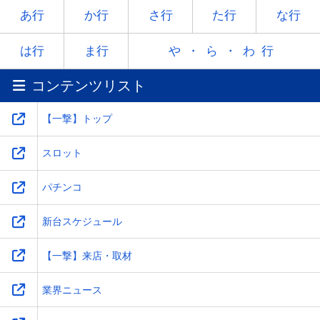
ヤ
-
ユ
-
ヨ
あ行
か行
さ行
た行
な行
ラ
リ
ル
レ
ロ
は行
ま行
や・ら・わ行
コンテンツリスト
ワ
-
-
-
-
【一撃】トップ
スロット
パチンコ
新台スケジュール
【一撃】来店・取材
業界ニュース