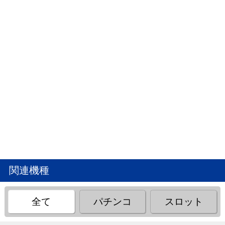
関連機種
全て
パチンコ
スロット