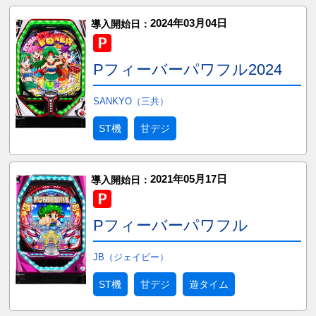
2024年03月04日
導入開始日：
Pフィーバーパワフル2024
SANKYO（三共）
ST機
甘デジ
2021年05月17日
導入開始日：
Pフィーバーパワフル
JB（ジェイビー）
ST機
甘デジ
遊タイム