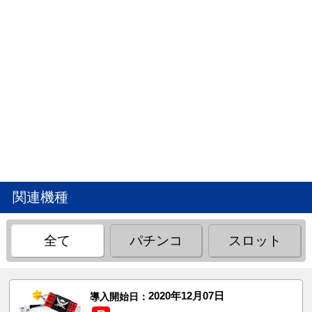
関連機種
全て
パチンコ
スロット
2020年12月07日
導入開始日：