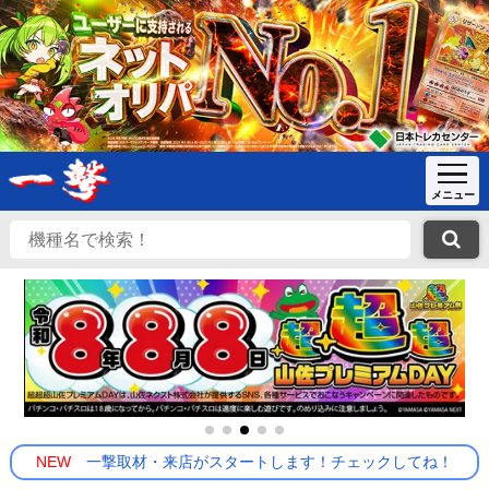
NEW
一撃取材・来店がスタートします！チェックしてね！