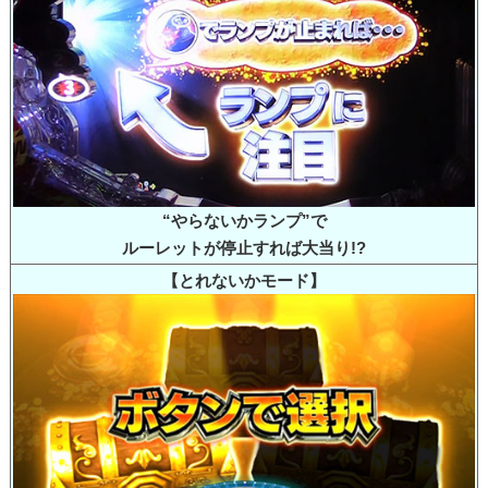
“やらないかランプ”で
ルーレットが停止すれば大当り!?
【とれないかモード】