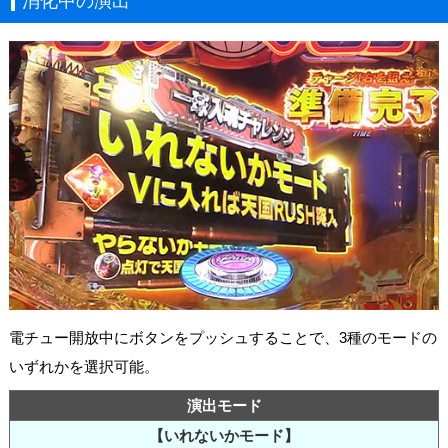
消化中の演出
電チュー開放中にボタンをプッシュすることで、3種のモードの
いずれかを選択可能。
演出モード
【いれないかモード】