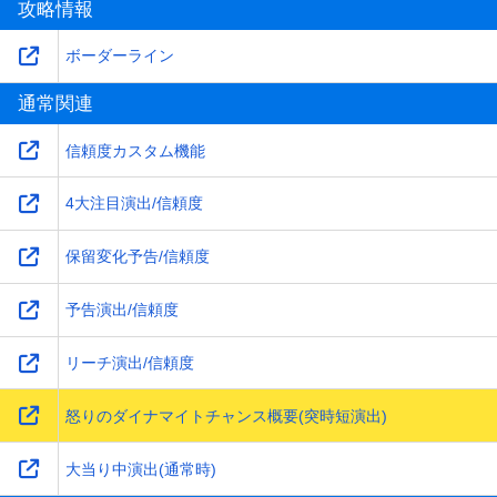
攻略情報
ボーダーライン
通常関連
信頼度カスタム機能
4大注目演出/信頼度
保留変化予告/信頼度
予告演出/信頼度
リーチ演出/信頼度
怒りのダイナマイトチャンス概要(突時短演出)
大当り中演出(通常時)