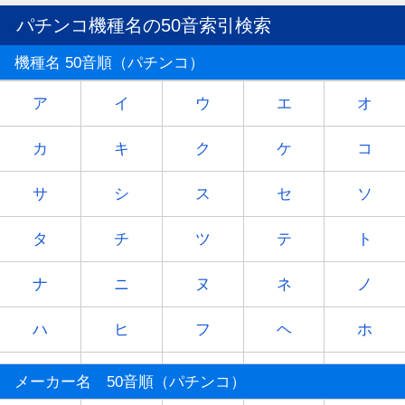
パチンコ機種名の50音索引検索
機種名 50音順（パチンコ）
ア
イ
ウ
エ
オ
カ
キ
ク
ケ
コ
サ
シ
ス
セ
ソ
タ
チ
ツ
テ
ト
ナ
ニ
ヌ
ネ
ノ
ハ
ヒ
フ
ヘ
ホ
マ
ミ
ム
メ
モ
メーカー名 50音順（パチンコ）