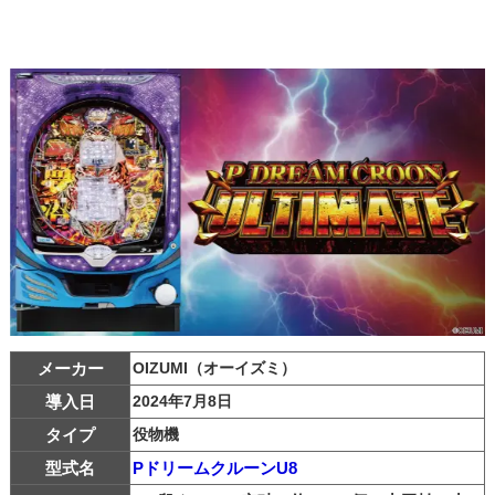
メーカー
OIZUMI（オーイズミ）
導入日
2024年7月8日
タイプ
役物機
型式名
PドリームクルーンU8