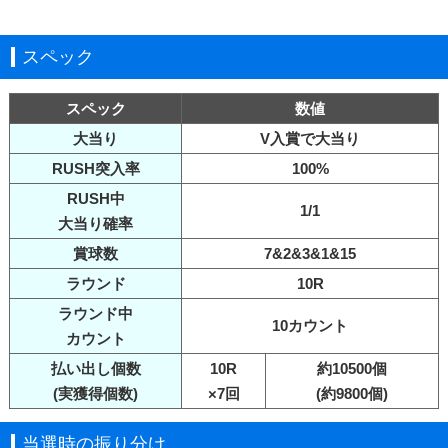
スペック
スペック
数値
大当り
V入賞で大当り
RUSH突入率
100%
RUSH中
1/1
大当り確率
賞球数
7&2&3&1&15
ラウンド
10R
ラウンド中
10カウント
カウント
払い出し個数
10R
約10500個
(実獲得個数)
×7回
(約9800個)
当選時の振り分け