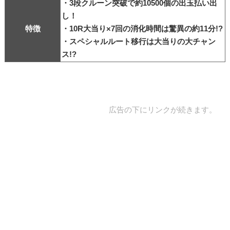
・3段クルーン突破で約10500個の出玉払い出
し！
特徴
・10R大当り×7回の消化時間は驚異の約11分!?
・スペシャルルート移行は大当りの大チャン
ス!?
広告の下にリンクが続きます。