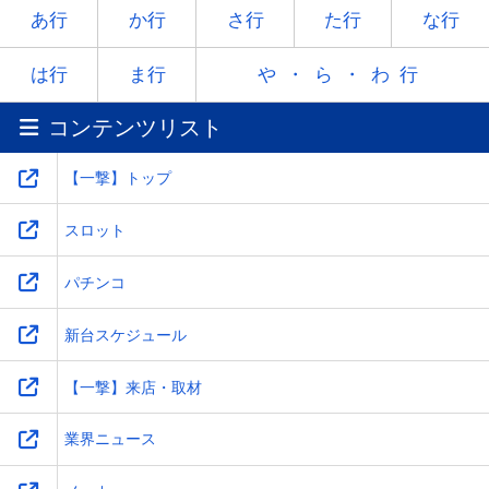
ヤ
-
ユ
-
ヨ
あ行
か行
さ行
た行
な行
ラ
リ
ル
レ
ロ
は行
ま行
や・ら・わ行
コンテンツリスト
ワ
-
-
-
-
【一撃】トップ
スロット
パチンコ
新台スケジュール
【一撃】来店・取材
業界ニュース