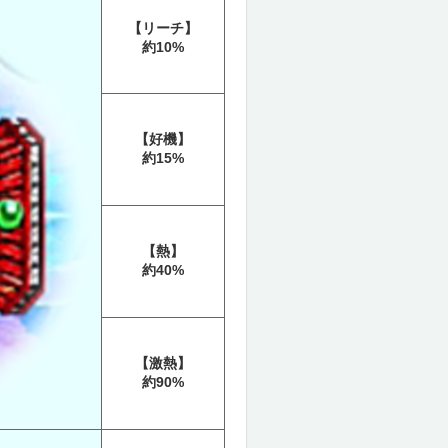
【リーチ】
約10%
【好機】
約15%
【熱】
約40%
【激熱】
約90%