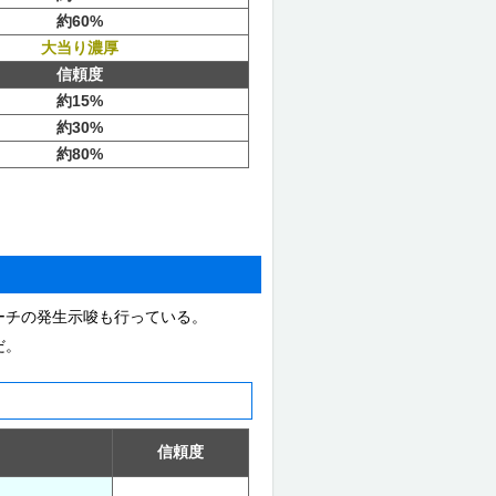
約60%
大当り濃厚
信頼度
約15%
約30%
約80%
ーチの発生示唆も行っている。
だ。
信頼度