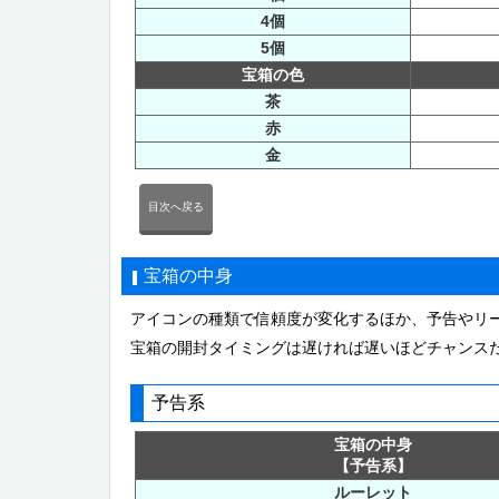
4個
5個
宝箱の色
茶
赤
金
目次へ戻る
宝箱の中身
アイコンの種類で信頼度が変化するほか、予告やリ
宝箱の開封タイミングは遅ければ遅いほどチャンス
予告系
宝箱の中身
【予告系】
ルーレット