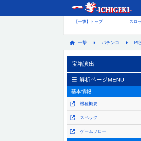
【一撃】トップ
スロ
一撃
パチンコ
P絶
宝箱演出
解析ページMENU
基本情報
機種概要
スペック
ゲームフロー