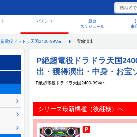
ット
パチンコ
新台
【
スケジュール
来
超電役ドラドラ天国2400-99Ver.
宝箱演出
P絶超電役ドラドラ天国2400-
出・獲得演出・中身・お宝
P絶超電役ドラドラ天国2400-99Ver.
シリーズ最新機種（後継機）へ