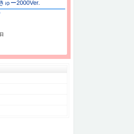
ー2000Ver.
）
3日