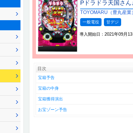
Pドラドラ天国さんきゅ
TOYOMARU（豊丸産業
一般電役
甘デジ
2021年09月1
導入開始日：
目次
宝箱予告
宝箱の中身
宝箱獲得演出
お宝ゾーン予告