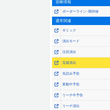
攻略情報
ボーダーライン･期待値
通常関連
ギミック
演出モード
注目演出
宝箱演出
先読み予告
変動中予告
リーチ中予告
リーチ演出