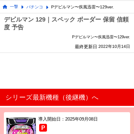
一撃
パチンコ
Pデビルマン〜疾風迅雷〜129ver.
デビルマン 129｜スペック ボーダー 保留 信頼
度 予告
Pデビルマン〜疾風迅雷〜129ver.
最終更新日
2022年10月14日
シリーズ最新機種（後継機）へ
導入開始日：
2025年09月08日