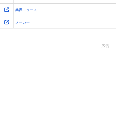
業界ニュース
メーカー
広告