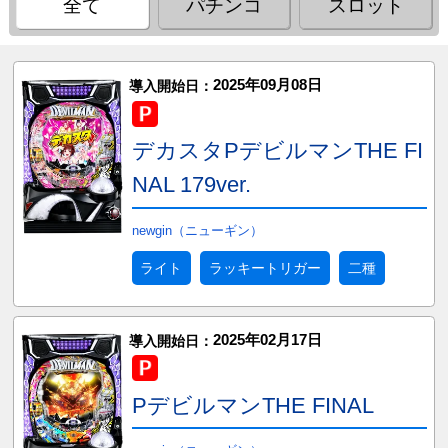
全て
パチンコ
スロット
2025年09月08日
導入開始日：
デカスタPデビルマンTHE FI
NAL 179ver.
newgin（ニューギン）
ライト
ラッキートリガー
二種
2025年02月17日
導入開始日：
PデビルマンTHE FINAL