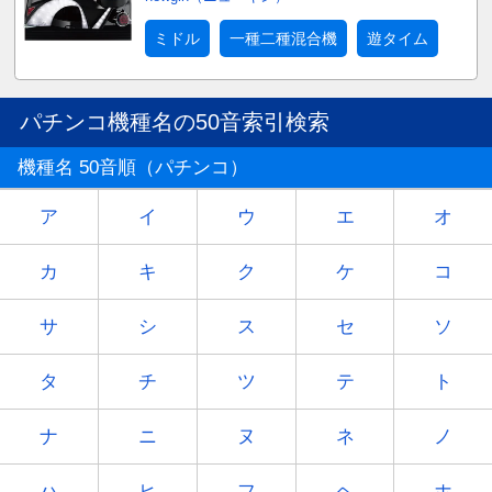
ミドル
一種二種混合機
遊タイム
パチンコ機種名の50音索引検索
機種名 50音順（パチンコ）
ア
イ
ウ
エ
オ
カ
キ
ク
ケ
コ
サ
シ
ス
セ
ソ
タ
チ
ツ
テ
ト
ナ
ニ
ヌ
ネ
ノ
ハ
ヒ
フ
ヘ
ホ