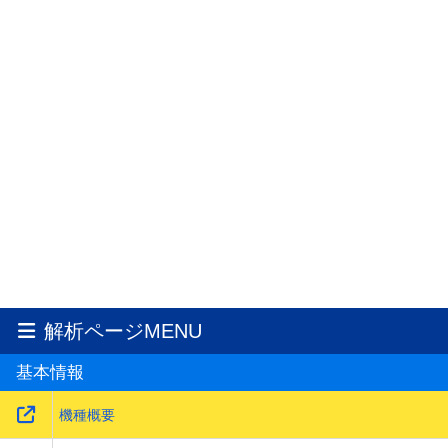
解析ページMENU
基本情報
機種概要