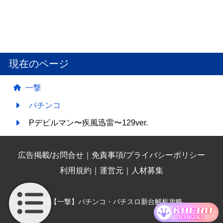
現在のページ
一撃
パチンコ
Pデビルマン〜疾風迅雷〜129ver.
広告掲載/お問合せ
｜
免責事項/プライバシーポリシー
利用規約
｜
運営元
｜
人材募集
(C)【一撃】パチンコ・パチスロ新台解析攻略