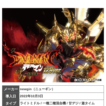
メーカー
newgin（ニューギン）
導入日
2022年10月3日
タイプ
ライトミドル / 一種二種混合機 / 甘デジ / 遊タイム